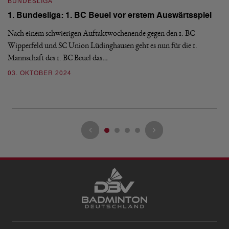
BUNDESLIGA
B
1. Bundesliga: 1. BC Beuel vor erstem Auswärtsspiel
1
e
Nach einem schwierigen Auftaktwochenende gegen den 1. BC
Wipperfeld und SC Union Lüdinghausen geht es nun für die 1.
Am
Mannschaft des 1. BC Beuel das…
Be
no
03. OKTOBER 2024
0