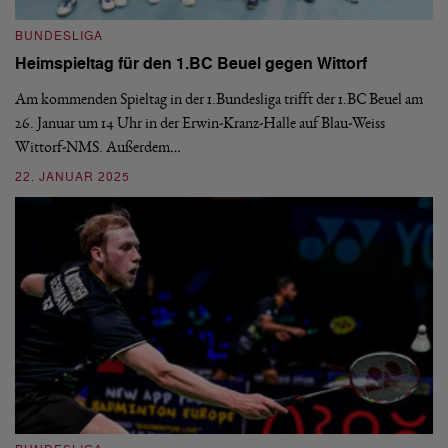
BUNDESLIGA
B
Heimspieltag für den 1.BC Beuel gegen Wittorf
1
Am kommenden Spieltag in der 1.Bundesliga trifft der 1.BC Beuel am
De
26. Januar um 14 Uhr in der Erwin-Kranz-Halle auf Blau-Weiss
Do
Wittorf-NMS. Außerdem…
Po
22. JANUAR 2025
2