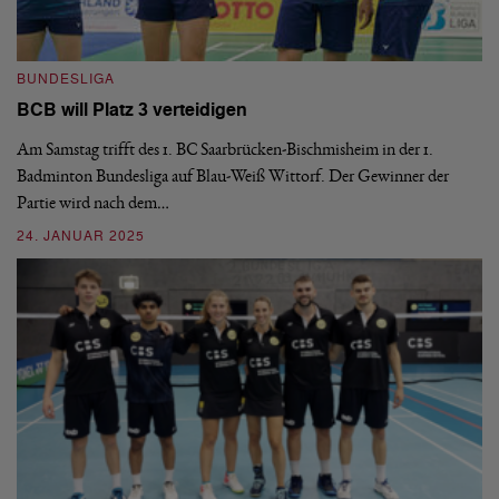
BUNDESLIGA
B
BCB will Platz 3 verteidigen
B
Am Samstag trifft des 1. BC Saarbrücken-Bischmisheim in der 1.
De
Badminton Bundesliga auf Blau-Weiß Wittorf. Der Gewinner der
Do
Partie wird nach dem…
20
24. JANUAR 2025
02