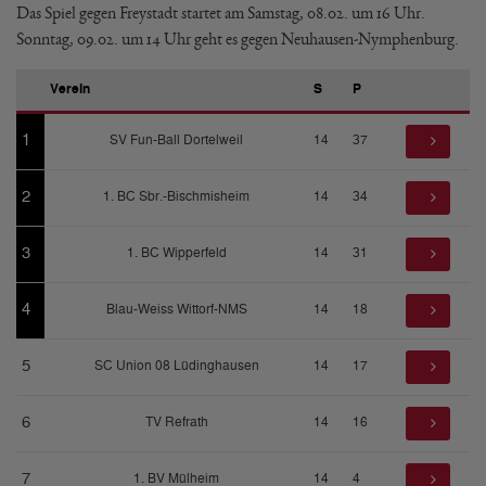
Das Spiel gegen Freystadt startet am Samstag, 08.02. um 16 Uhr.
Sonntag, 09.02. um 14 Uhr geht es gegen Neuhausen-Nymphenburg.
Verein
S
P
1
SV Fun-Ball Dortelweil
14
37
2
1. BC Sbr.-Bischmisheim
14
34
3
1. BC Wipperfeld
14
31
4
Blau-Weiss Wittorf-NMS
14
18
5
SC Union 08 Lüdinghausen
14
17
6
TV Refrath
14
16
7
1. BV Mülheim
14
4