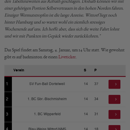
den Tabellenzweiten aus Refrath geschlagen. Deshalb können wir mit
einer gehörigen Portion Selbstvertrauen in den hohen Norden fahren.
Einziger Wermutstropfen ist die lange Anreise. Wittorf liegt noch
hinter Hamburg und so wartet wohl ein ziemlich stressiges
Wochenende auf uns. Ich hoffe aber, dass sich die weite Fahrt lohnt
und wir mit Punkten im Gepäck wieder zurückkehren."
Das Spiel findet am Samstag, 4. Januar, um 14 Uhr statt. Wie gewohnt
gibt es auf badminton.de einen
Liveticker
.
Verein
S
P
1
SV Fun-Ball Dortelweil
14
37
2
1. BC Sbr.-Bischmisheim
14
34
3
1. BC Wipperfeld
14
31
4
Blau-Weiss Wittorf-NMS
14
18