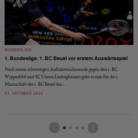
BUNDESLIGA
B
1. Bundesliga: 1. BC Beuel vor erstem Auswärtsspiel
1
e
Nach einem schwierigen Auftaktwochenende gegen den 1. BC
Wipperfeld und SC Union Lüdinghausen geht es nun für die 1.
Am
Mannschaft des 1. BC Beuel das…
Be
no
03. OKTOBER 2024
0