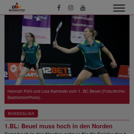
Hannah Pohl und Lisa Kaminski vom 1. BC Beuel (Foto/Archiv:
BadmintonPhoto).
BUNDESLIGA
1.BL: Beuel muss hoch in den Norden