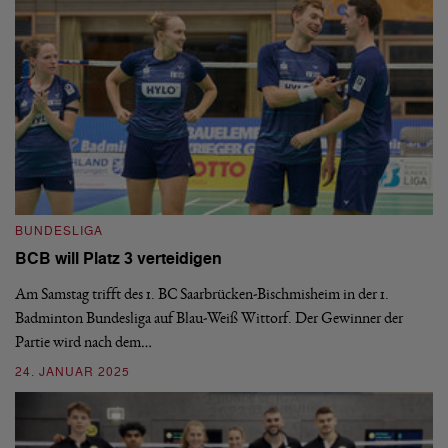
BUNDESLIGA
B
BCB will Platz 3 verteidigen
B
Am Samstag trifft des 1. BC Saarbrücken-Bischmisheim in der 1.
De
Badminton Bundesliga auf Blau-Weiß Wittorf. Der Gewinner der
Do
Partie wird nach dem…
20
24. JANUAR 2025
02