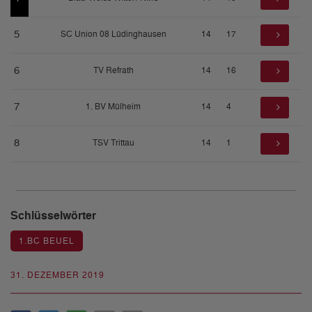
5
SC Union 08 Lüdinghausen
14
17
6
TV Refrath
14
16
7
1. BV Mülheim
14
4
8
TSV Trittau
14
1
Schlüsselwörter
1.BC BEUEL
31. DEZEMBER 2019