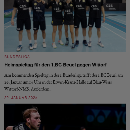
BUNDESLIGA
B
Heimspieltag für den 1.BC Beuel gegen Wittorf
1
Am kommenden Spieltag in der 1.Bundesliga trifft der 1.BC Beuel am
De
26. Januar um 14 Uhr in der Erwin-Kranz-Halle auf Blau-Weiss
Do
Wittorf-NMS. Außerdem…
Po
22. JANUAR 2025
2