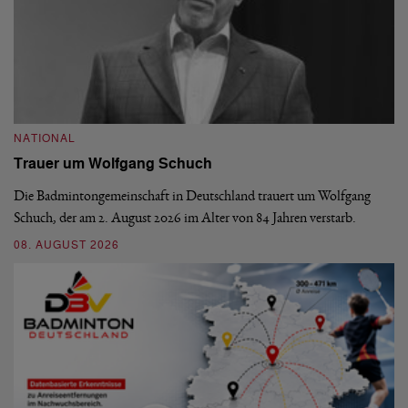
NATIONAL
N
Trauer um Wolfgang Schuch
D
b
Die Badmintongemeinschaft in Deutschland trauert um Wolfgang
Schuch, der am 2. August 2026 im Alter von 84 Jahren verstarb.
De
En
08. AUGUST 2026
be
09