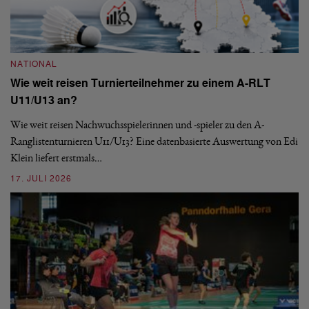
NATIONAL
Wie weit reisen Turnierteilnehmer zu einem A-RLT
N
U11/U13 an?
S
Wie weit reisen Nachwuchsspielerinnen und -spieler zu den A-
Ranglistenturnieren U11/U13? Eine datenbasierte Auswertung von Edi
De
Klein liefert erstmals…
nä
ei
17. JULI 2026
09