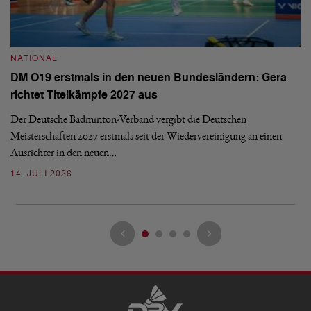
NATIONAL
N
DM O19 erstmals in den neuen Bundesländern: Gera
E
richtet Titelkämpfe 2027 aus
Mi
Der Deutsche Badminton-Verband vergibt die Deutschen
Mo
Meisterschaften 2027 erstmals seit der Wiedervereinigung an einen
de
Ausrichter in den neuen…
08
14. JULI 2026