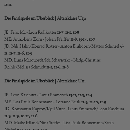
sein.
Die Finalspiele im Überblick | Altersklasse U13:
JE: Felix Ma - Lion Rullkötter
11-7, 11-1, 11-8
ME: Anna-Lena Zorn - Joleen Pfeiffer
11-8, 15-14, 11-7
JD: Nils Hahn/Konrad Rötzer - Anton Blühdorn/Matteo Schinzel
6-
11, 11-7, 11-6, 11-9
MD: Luna Marquordt/Ida Scharsitzke - Nadja-Christine
Reihle/Melissa Schmidt
11-1, 11-6, 11-8
Die Finalspiele im Überblick | Altersklasse U11:
JE: Leon Kaschura - Linus Emmerich
13-11, 11-3, 11-4
ME: Lisa Paula Bonnemann - Lorraine Rusli
11-9, 12-10, 11-9
JD: Konstantin Kaprov/Kjell Vater - Linus Emmerich/Leon Kaschura
11-9, 11-9, 10-12, 11-6
MD: Maike Iffland/Nina Steffes - Lisa Paula Bonnemann/Sarah
Nickel
9-11, 11-5, 11-7, 11-7