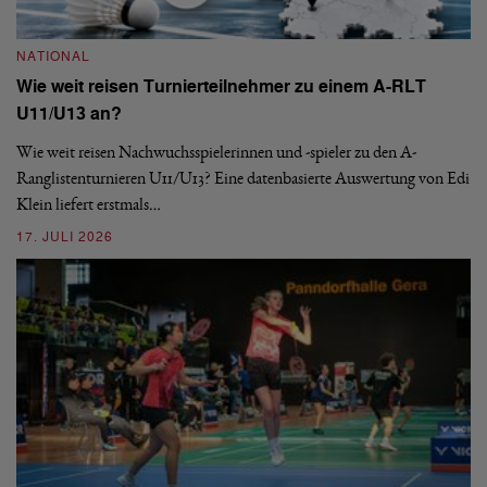
NATIONAL
N
Wie weit reisen Turnierteilnehmer zu einem A-RLT
S
U11/U13 an?
De
nä
Wie weit reisen Nachwuchsspielerinnen und -spieler zu den A-
ei
-
Ranglistenturnieren U11/U13? Eine datenbasierte Auswertung von Edi
Klein liefert erstmals…
09
17. JULI 2026