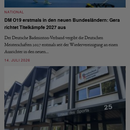
N
NATIONAL
E
DM O19 erstmals in den neuen Bundesländern: Gera
Mi
richtet Titelkämpfe 2027 aus
Mo
de
Der Deutsche Badminton-Verband vergibt die Deutschen
Meisterschaften 2027 erstmals seit der Wiedervereinigung an einen
08
Ausrichter in den neuen…
14. JULI 2026
N