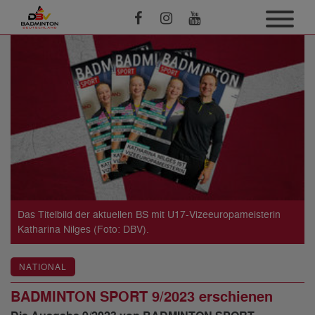
Das Titelbild der aktuellen BS mit U17-Vizeeuropameisterin
Katharina Nilges (Foto: DBV).
NATIONAL
BADMINTON SPORT 9/2023 erschienen