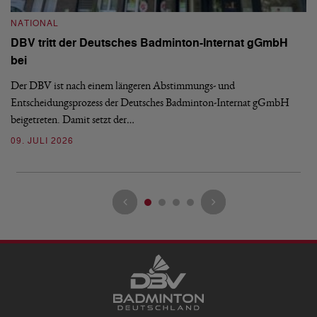
S
NATIONAL
H
DBV tritt der Deutsches Badminton-Internat gGmbH
De
bei
Ze
Bu
Der DBV ist nach einem längeren Abstimmungs- und
Entscheidungsprozess der Deutsches Badminton-Internat gGmbH
07
beigetreten. Damit setzt der…
09. JULI 2026