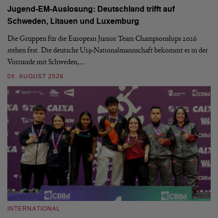
Jugend-EM-Auslosung: Deutschland trifft auf
B
Schweden, Litauen und Luxemburg
S
Die Gruppen für die European Junior Team Championships 2026
De
stehen fest. Die deutsche U19-Nationalmannschaft bekommt es in der
ve
Vorrunde mit Schweden,…
gr
05. AUGUST 2026
03
INTERNATIONAL
I