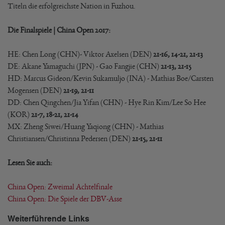
Titeln die erfolgreichste Nation in Fuzhou.
Die Finalspiele | China Open 2017:
HE: Chen Long (CHN)- Viktor Axelsen (DEN)
21-16, 14-21, 21-13
DE: Akane Yamaguchi (JPN) - Gao Fangjie (CHN)
21-13, 21-15
HD: Marcus Gideon/Kevin Sukamuljo (INA) - Mathias Boe/Carsten
Mogensen (DEN)
21-19, 21-11
DD: Chen Qingchen/Jia Yifan (CHN) - Hye Rin Kim/Lee So Hee
(KOR)
21-7, 18-21, 21-14
MX: Zheng Siwei/Huang Yaqiong (CHN) - Mathias
Christiansen/Christinna Pedersen (DEN)
21-15, 21-11
Lesen Sie auch:
China Open: Zweimal Achtelfinale
China Open: Die Spiele der DBV-Asse
Weiterführende Links