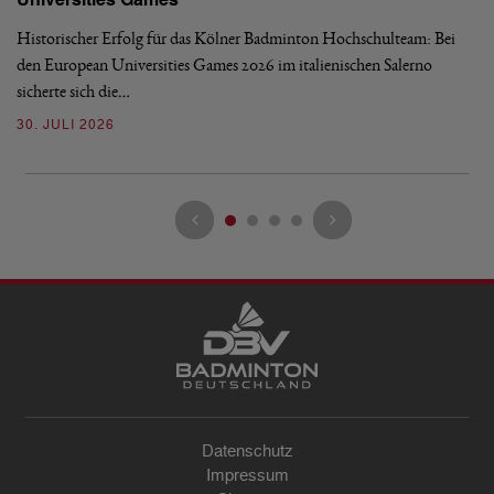
Universities Games
i
Historischer Erfolg für das Kölner Badminton Hochschulteam: Bei
Me
den European Universities Games 2026 im italienischen Salerno
Tu
sicherte sich die…
ke
30. JULI 2026
23
Datenschutz
Impressum