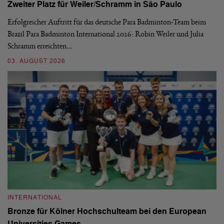
Zweiter Platz für Weiler/Schramm in São Paulo
D
Erfolgreicher Auftritt für das deutsche Para Badminton-Team beim
Di
Brazil Para Badminton International 2026: Robin Weiler und Julia
de
Schramm erreichten…
Gl
03. AUGUST 2026
28
INTERNATIONAL
I
Bronze für Kölner Hochschulteam bei den European
N