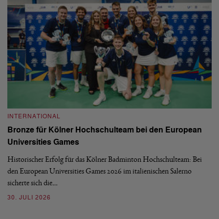
INTERNATIONAL
I
Bronze für Kölner Hochschulteam bei den European
N
Universities Games
i
Historischer Erfolg für das Kölner Badminton Hochschulteam: Bei
Me
den European Universities Games 2026 im italienischen Salerno
Tu
sicherte sich die…
ke
30. JULI 2026
23