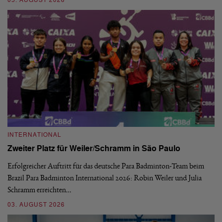
05. AUGUST 2026
03
INTERNATIONAL
I
Zweiter Platz für Weiler/Schramm in São Paulo
D
Erfolgreicher Auftritt für das deutsche Para Badminton-Team beim
Di
Brazil Para Badminton International 2026: Robin Weiler und Julia
de
Schramm erreichten…
Gl
03. AUGUST 2026
28