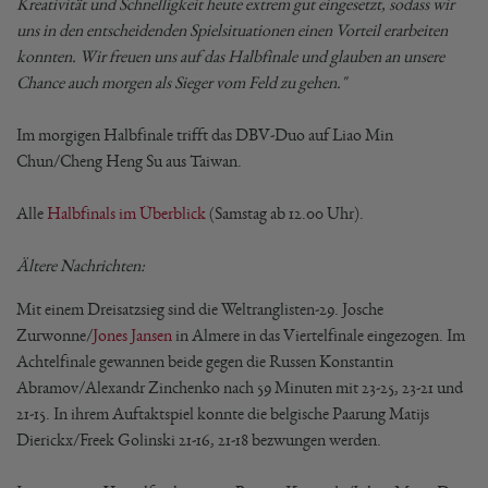
Kreativität und Schnelligkeit heute extrem gut eingesetzt, sodass wir
uns in den entscheidenden Spielsituationen einen Vorteil erarbeiten
konnten. Wir freuen uns auf das Halbfinale und glauben an unsere
Chance auch morgen als Sieger vom Feld zu gehen."
Im morgigen Halbfinale trifft das DBV-Duo auf Liao Min
Chun/Cheng Heng Su aus Taiwan.
Alle
Halbfinals im Überblick
(Samstag ab 12.00 Uhr).
Ältere Nachrichten:
Mit einem Dreisatzsieg sind die Weltranglisten-29. Josche
Zurwonne/
Jones Jansen
in Almere in das Viertelfinale eingezogen. Im
Achtelfinale gewannen beide gegen die Russen Konstantin
Abramov/Alexandr Zinchenko nach 59 Minuten mit 23-25, 23-21 und
21-15. In ihrem Auftaktspiel konnte die belgische Paarung Matijs
Dierickx/Freek Golinski 21-16, 21-18 bezwungen werden.