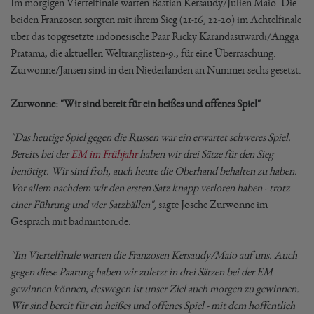
Im morgigen Viertelfinale warten Bastian Kersaudy/Julien Maio. Die
beiden Franzosen sorgten mit ihrem Sieg (21-16, 22-20) im Achtelfinale
über das topgesetzte indonesische Paar Ricky Karandasuwardi/Angga
Pratama, die aktuellen Weltranglisten-9., für eine Überraschung.
Zurwonne/Jansen sind in den Niederlanden an Nummer sechs gesetzt.
Zurwonne: "Wir sind bereit für ein heißes und offenes Spiel"
"Das heutige Spiel gegen die Russen war ein erwartet schweres Spiel.
Bereits bei der
EM im Frühjahr
haben wir drei Sätze für den Sieg
benötigt. Wir sind froh, auch heute die Oberhand behalten zu haben.
Vor allem nachdem wir den ersten Satz knapp verloren haben - trotz
einer Führung und vier Satzbällen"
, sagte Josche Zurwonne im
Gespräch mit badminton.de.
"Im Viertelfinale warten die Franzosen Kersaudy/Maio auf uns. Auch
gegen diese Paarung haben wir zuletzt in drei Sätzen bei der EM
gewinnen können, deswegen ist unser Ziel auch morgen zu gewinnen.
Wir sind bereit für ein heißes und offenes Spiel - mit dem hoffentlich