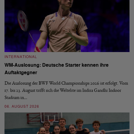
INTERNATIONAL
I
WM-Auslosung: Deutsche Starter kennen ihre
B
Auftaktgegner
U
d
Die Auslosung der BWF World Championships 2026 ist erfolgt. Vom
Hi
17. bis 23. August trifft sich die Weltelite im Indira Gandhi Indoor
de
Stadium in…
si
06. AUGUST 2026
30