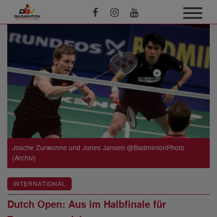
Josche Zurwonne und Jones Jansen @BadmintonPhoto
(Archiv)
INTERNATIONAL
Dutch Open: Aus im Halbfinale für