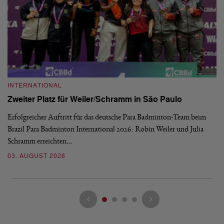
INTERNATIONAL
I
Zweiter Platz für Weiler/Schramm in São Paulo
D
Erfolgreicher Auftritt für das deutsche Para Badminton-Team beim
Di
Brazil Para Badminton International 2026: Robin Weiler und Julia
de
Schramm erreichten…
Gl
03. AUGUST 2026
28