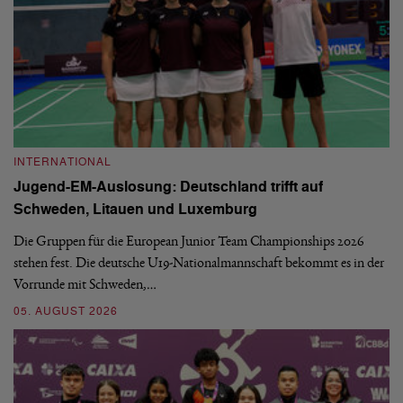
INTERNATIONAL
I
Jugend-EM-Auslosung: Deutschland trifft auf
B
Schweden, Litauen und Luxemburg
S
Die Gruppen für die European Junior Team Championships 2026
De
stehen fest. Die deutsche U19-Nationalmannschaft bekommt es in der
ve
Vorrunde mit Schweden,…
gr
05. AUGUST 2026
03