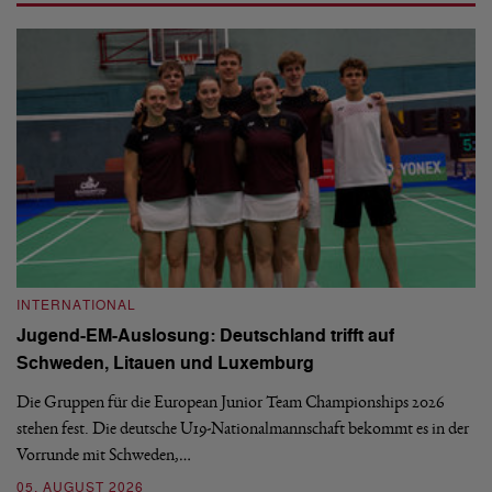
INTERNATIONAL
I
Jugend-EM-Auslosung: Deutschland trifft auf
B
Schweden, Litauen und Luxemburg
S
Die Gruppen für die European Junior Team Championships 2026
De
stehen fest. Die deutsche U19-Nationalmannschaft bekommt es in der
ve
Vorrunde mit Schweden,…
gr
05. AUGUST 2026
03