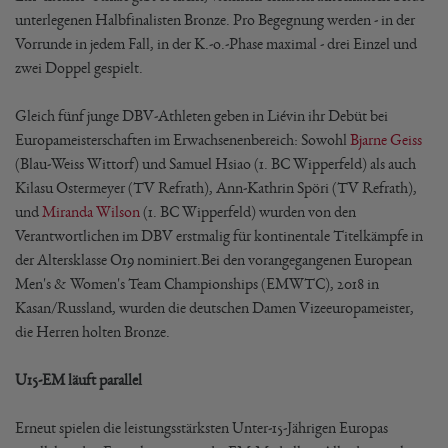
unterlegenen Halbfinalisten Bronze. Pro Begegnung werden - in der
Vorrunde in jedem Fall, in der K.-o.-Phase maximal - drei Einzel und
zwei Doppel gespielt.
Gleich fünf junge DBV-Athleten geben in Liévin ihr Debüt bei
Europameisterschaften im Erwachsenenbereich: Sowohl
Bjarne Geiss
(Blau-Weiss Wittorf) und Samuel Hsiao (1. BC Wipperfeld) als auch
Kilasu Ostermeyer (TV Refrath), Ann-Kathrin Spöri (TV Refrath),
und
Miranda Wilson
(1. BC Wipperfeld) wurden von den
Verantwortlichen im DBV erstmalig für kontinentale Titelkämpfe in
der Altersklasse O19 nominiert.Bei den vorangegangenen European
Men's & Women's Team Championships (EMWTC), 2018 in
Kasan/Russland, wurden die deutschen Damen Vizeeuropameister,
die Herren holten Bronze.
U15-EM läuft parallel
Erneut spielen die leistungsstärksten Unter-15-Jährigen Europas