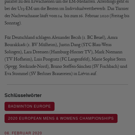
parallel zu den Erwachsenen um die EM-Medaillen. Allerdings geht es
bei der U15-EM um die Besten im Individualwettbewerb. Das Turnier
der Nachwuchsasse läuft vom 14. bis zum 16. Februar 2020 (Freitag bis
Sonntag).
Für Deutschland schlagen Alexander Becsh (1. BC Beuel), Amra
Bourakkadi (1. BV Mülheim), Justin Dang (STC Blau-Weiss
Solingen), Lara Dreessen (Hamburg-Horner TV), Mark Niemann
(TV Hofheim), Luis Pongratz (FC Langenfeld), Marie Sophie Stern
(Spvgg. Sterkrade-Nord), Bruno Steffen-Sánchez (SV Fischbach) und
Eva Stommel (SV Berliner Brauereien) in Liévin auf.
Schlüsselwörter
BADMINTON EUROPE
2020 EUROPEAN MENS & WOMENS CHAMPIONSHIPS
06. FEBRUAR 2020