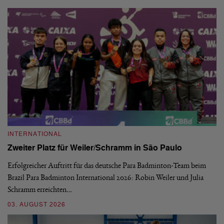
INTERNATIONAL
I
Zweiter Platz für Weiler/Schramm in São Paulo
D
Erfolgreicher Auftritt für das deutsche Para Badminton-Team beim
Di
Brazil Para Badminton International 2026: Robin Weiler und Julia
de
Schramm erreichten…
Gl
03. AUGUST 2026
28