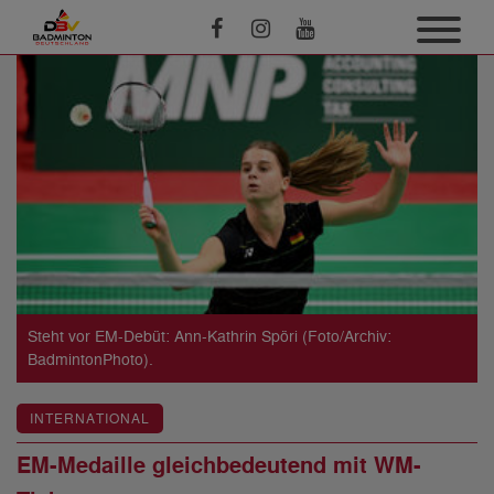
Steht vor EM-Debüt: Ann-Kathrin Spöri (Foto/Archiv:
BadmintonPhoto).
INTERNATIONAL
EM-Medaille gleichbedeutend mit WM-