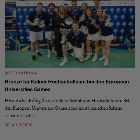
INTERNATIONAL
I
Bronze für Kölner Hochschulteam bei den European
N
Universities Games
i
Historischer Erfolg für das Kölner Badminton Hochschulteam: Bei
Me
den European Universities Games 2026 im italienischen Salerno
Tu
sicherte sich die…
ke
30. JULI 2026
23