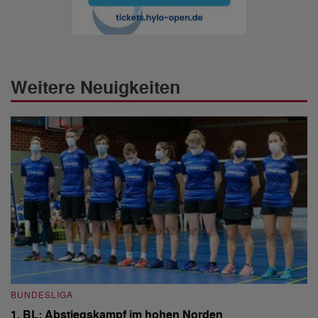
Weitere Neuigkeiten
BUNDESLIGA
B
1. BL: Abstiegskampf im hohen Norden
1