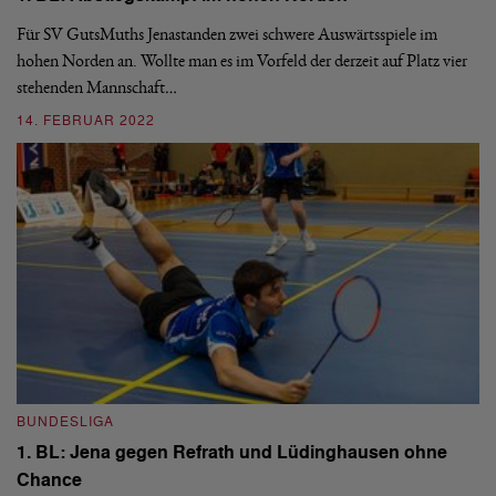
N
Für SV GutsMuths Jenastanden zwei schwere Auswärtsspiele im
hohen Norden an. Wollte man es im Vorfeld der derzeit auf Platz vier
en
Am
stehenden Mannschaft…
Mü
14. FEBRUAR 2022
0
BUNDESLIGA
B
1. BL: Jena gegen Refrath und Lüdinghausen ohne
1
Chance
Na