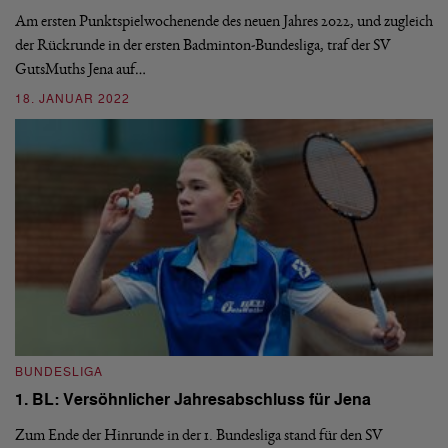
Am ersten Punktspielwochenende des neuen Jahres 2022, und zugleich
de
der Rückrunde in der ersten Badminton-Bundesliga, traf der SV
Au
GutsMuths Jena auf…
2
18. JANUAR 2022
B
BUNDESLIGA
1.
1. BL: Versöhnlicher Jahresabschluss für Jena
Am
Zum Ende der Hinrunde in der 1. Bundesliga stand für den SV
ne