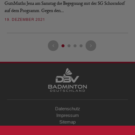
GutsMuths Jena am Samstag die Begegnung mit der SG Schorndorf
in
auf dem Programm. Gegen den…
0
19. DEZEMBER 2021
Datenschutz
Impressum
Sitemap
Kontakt