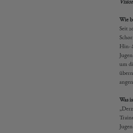
Visio
Wie b
Seit 
Schor
Hin- 
Jugen
um di
übern
ange
Was is
„Derz
Traine
Jugen