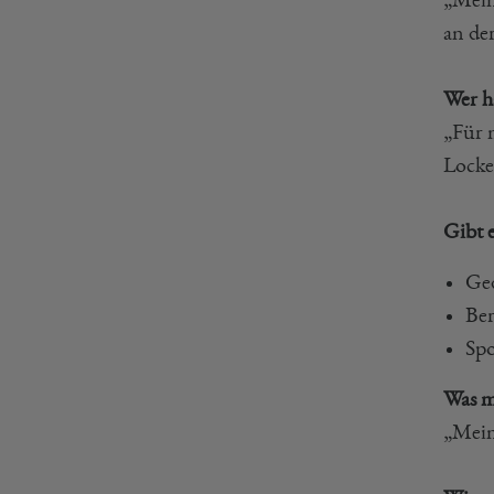
an de
Wer ha
„Für 
Locke
Gibt e
Ge
Ber
Spo
Was m
„Mein