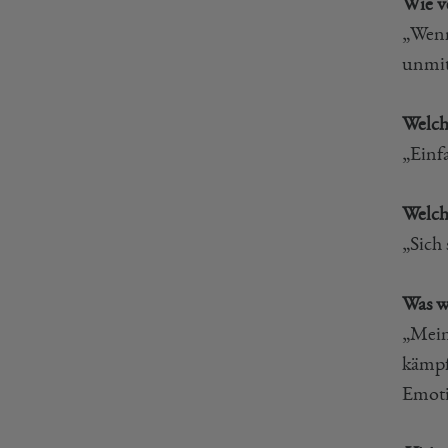
Wie v
„Wenn
unmit
Welch
„Einf
Welch
„Sich
Was wa
„Mein
kämpf
Emoti