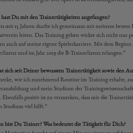
hast Du mit den Trainertätigkeiten angefangen?
its mit 15 Jahren durfte ich gemeinsam mit meinem beste
tverein leiten. Das Training geben wirkte sich nicht nur 
rn auch auf meine eigene Spielerkarriere. Mit dem Beginn 
erlizenz und im Jahr 2019 die B-Trainerlizenz erlangen.“
at sich seit Deiner bewussten Trainertätigkeit sowie den A
merke, wie ich zunehmend Routine im Training erhalte, z
erausbildung und mein Studium der Trainingswissenschaften
. Ebenfalls positiv ist zu vermerken, dass mir die Trainertä
 Studium viel hilft.“
 bist Du Trainer? Was bedeutet die Tätigkeit für Dich?
e Motivation beruht auf einem Mix aus eigenem erfahrene