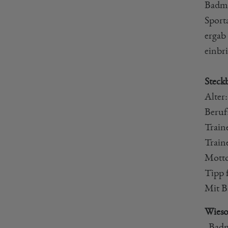
Badmi
Sporta
ergab 
einbr
Steck
Alter:
Beruf
Train
Train
Motto
Tipp 
Mit B
Wieso
„Badm