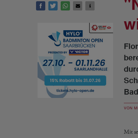
"
w
Flo
ber
dur
Sch
Bad
VON M
Mit s