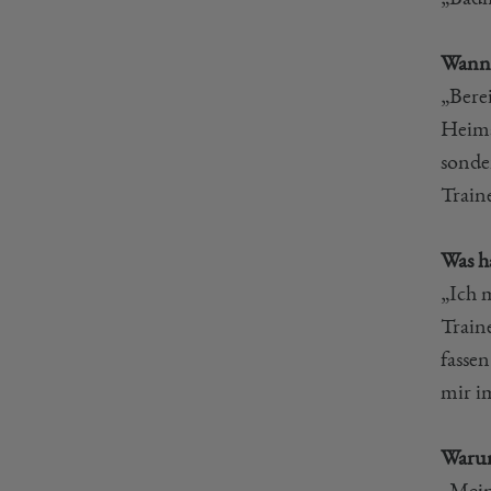
Wann 
„Bere
Heima
sonde
Train
Was h
„Ich 
Train
fassen
mir im
Warum
„Mein