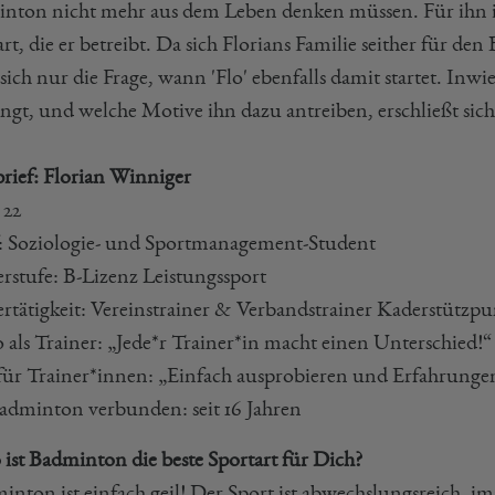
nton nicht mehr aus dem Leben denken müssen. Für ihn ist 
rt, die er betreibt. Da sich Florians Familie seither für d
sich nur die Frage, wann 'Flo' ebenfalls damit startet. Inwi
ingt, und welche Motive ihn dazu antreiben, erschließt sic
brief: Florian Winniger
 22
: Soziologie- und Sportmanagement-Student
erstufe: B-Lizenz Leistungssport
ertätigkeit: Vereinstrainer & Verbandstrainer Kaderstützp
 als Trainer: „Jede*r Trainer*in macht einen Unterschied!“
für Trainer*innen: „Einfach ausprobieren und Erfahrung
adminton verbunden: seit 16 Jahren
 ist Badminton die beste Sportart für Dich?
inton ist einfach geil! Der Sport ist abwechslungsreich, im