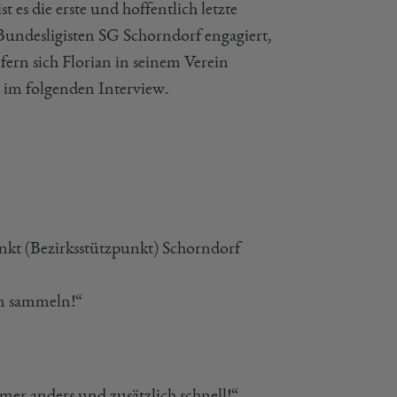
es die erste und hoffentlich letzte
en Bundesligisten SG Schorndorf engagiert,
efern sich Florian in seinem Verein
h im folgenden Interview.
unkt (Bezirksstützpunkt) Schorndorf
en sammeln!“
mer anders und zusätzlich schnell!“