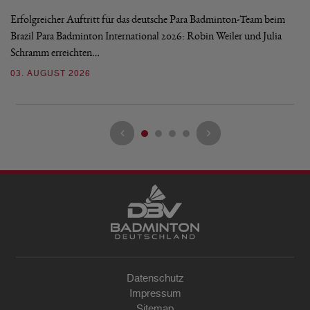
Erfolgreicher Auftritt für das deutsche Para Badminton-Team beim
Di
Brazil Para Badminton International 2026: Robin Weiler und Julia
de
Schramm erreichten…
Gl
03. AUGUST 2026
28
Datenschutz
Impressum
Sitemap