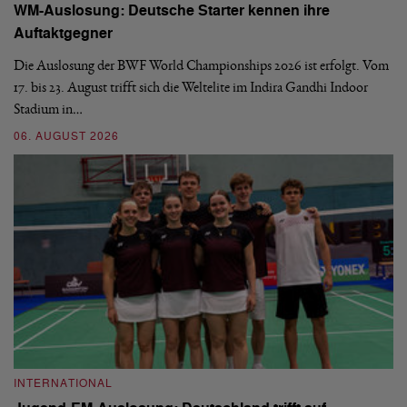
WM-Auslosung: Deutsche Starter kennen ihre
B
Auftaktgegner
U
d
Die Auslosung der BWF World Championships 2026 ist erfolgt. Vom
Hi
17. bis 23. August trifft sich die Weltelite im Indira Gandhi Indoor
de
Stadium in…
si
06. AUGUST 2026
30
INTERNATIONAL
I