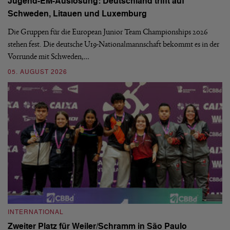
Jugend-EM-Auslosung: Deutschland trifft auf
B
Schweden, Litauen und Luxemburg
S
Die Gruppen für die European Junior Team Championships 2026
De
stehen fest. Die deutsche U19-Nationalmannschaft bekommt es in der
ve
Vorrunde mit Schweden,…
gr
05. AUGUST 2026
03
INTERNATIONAL
I
Zweiter Platz für Weiler/Schramm in São Paulo
D