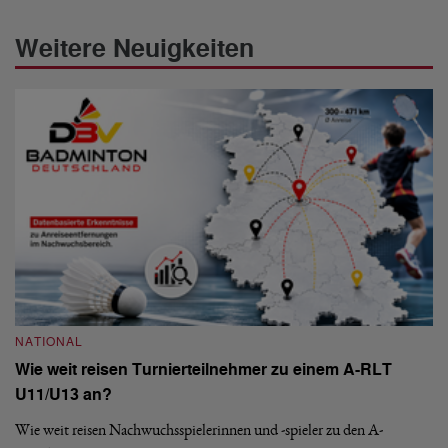
Weitere Neuigkeiten
NATIONAL
N
Wie weit reisen Turnierteilnehmer zu einem A-RLT
S
U11/U13 an?
De
nä
Wie weit reisen Nachwuchsspielerinnen und -spieler zu den A-