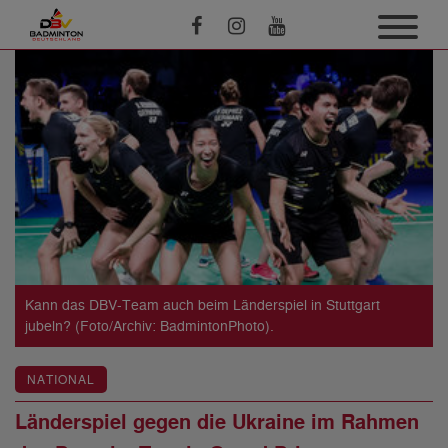
Kann das DBV-Team auch beim Länderspiel in Stuttgart
jubeln? (Foto/Archiv: BadmintonPhoto).
NATIONAL
Länderspiel gegen die Ukraine im Rahmen