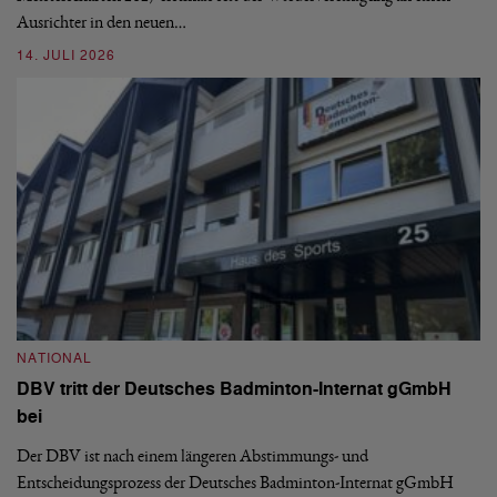
08
Ausrichter in den neuen…
14. JULI 2026
N
S
NATIONAL
H
DBV tritt der Deutsches Badminton-Internat gGmbH
De
bei
Ze
Bu
Der DBV ist nach einem längeren Abstimmungs- und
Entscheidungsprozess der Deutsches Badminton-Internat gGmbH
07