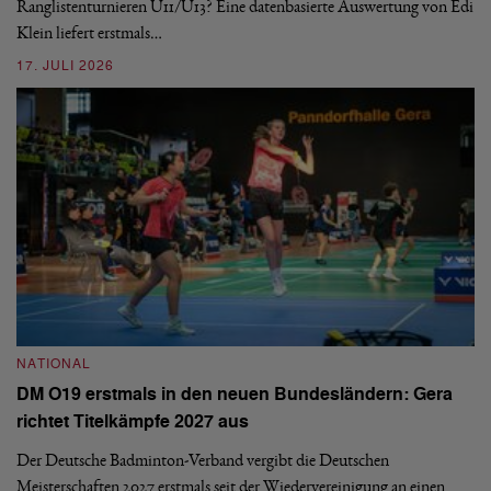
ei
-
Ranglistenturnieren U11/U13? Eine datenbasierte Auswertung von Edi
Klein liefert erstmals…
09
17. JULI 2026
N
NATIONAL
E
DM O19 erstmals in den neuen Bundesländern: Gera
Mi
richtet Titelkämpfe 2027 aus
Mo
de
Der Deutsche Badminton-Verband vergibt die Deutschen
Meisterschaften 2027 erstmals seit der Wiedervereinigung an einen