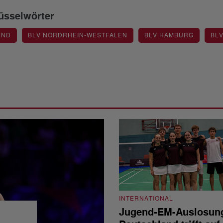
üsselwörter
END
BLV NORDRHEIN-WESTFALEN
BLV HAMBURG
BL
INTERNATIONAL
Jugend-EM-Auslosun