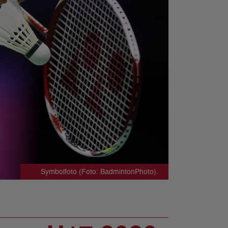
Symbolfoto (Foto: BadmintonPhoto).