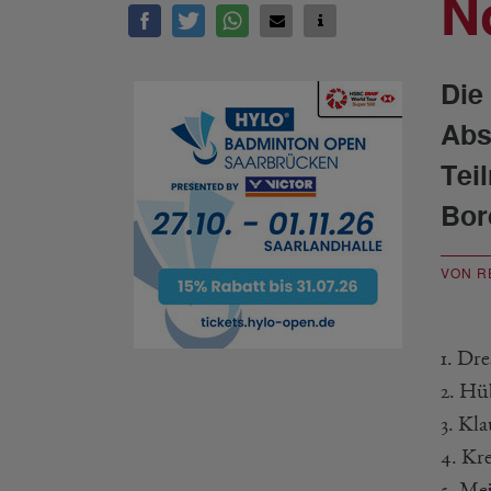
N
Die
Abs
Tei
Bor
VON R
1. Dr
2. Hü
3. Kl
4. Kr
5. Me