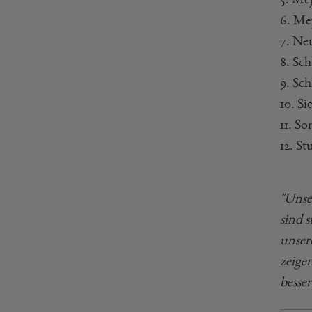
6. Me
7. Ne
8. Sc
9. Sc
10. S
11. S
12. S
"Unse
sind 
unser
zeige
besse