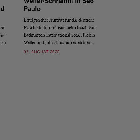
Weiler/Schramm in São
Bronze für 
nd
Paulo
den Europea
Erfolgreicher Auftritt für das deutsche
Historischer Erfol
Para Badminton-Team beim Brazil Para
ior
Bei den European U
Badminton International 2026: Robin
est.
Salerno sicherte sic
Weiler und Julia Schramm erreichten…
haft
30. JULI 2026
03. AUGUST 2026