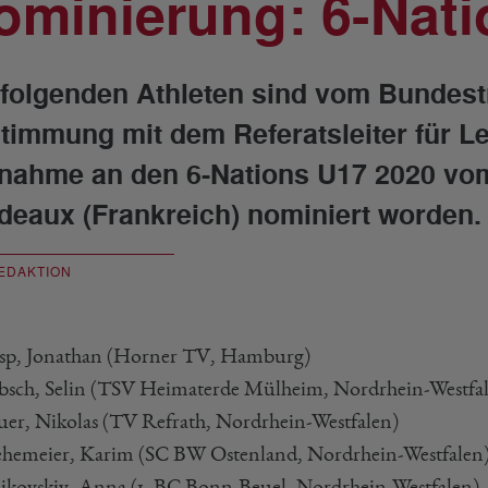
ominierung: 6-Nati
 folgenden Athleten sind vom Bundest
timmung mit dem Referatsleiter für L
lnahme an den 6-Nations U17 2020 vom
deaux (Frankreich) nominiert worden.
EDAKTION
esp, Jonathan (Horner TV, Hamburg)
bsch, Selin (TSV Heimaterde Mülheim, Nordrhein-Westfa
auer, Nikolas (TV Refrath, Nordrhein-Westfalen)
ehemeier, Karim (SC BW Ostenland, Nordrhein-Westfalen
jikovskiy, Anna (1. BC Bonn-Beuel, Nordrhein-Westfalen)