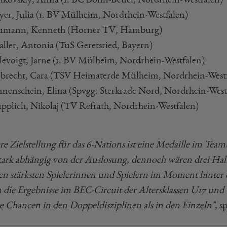
yer, Julia (1. BV Mülheim, Nordrhein-Westfalen)
umann, Kenneth (Horner TV, Hamburg)
haller, Antonia (TuS Geretsried, Bayern)
hlevoigt, Jarne (1. BV Mülheim, Nordrhein-Westfalen)
iebrecht, Cara (TSV Heimaterde Mülheim, Nordrhein-West
onnenschein, Elina (Spvgg. Sterkrade Nord, Nordrhein-West
tupplich, Nikolaj (TV Refrath, Nordrhein-Westfalen)
re Zielstellung für das 6-Nations ist eine Medaille im Team
stark abhängig von der Auslosung, dennoch wären drei Halb
en stärksten Spielerinnen und Spielern im Moment hinter
n die Ergebnisse im BEC-Circuit der Altersklassen U17 und U
re Chancen in den Doppeldisziplinen als in den Einzeln",
sp