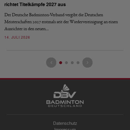
E
richtet Titelkämpfe 2027 aus
Mi
Der Deutsche Badminton-Verband vergibt die Deutschen
Mo
Meisterschaften 2027 erstmals seit der Wiedervereinigung an einen
de
Ausrichter in den neuen…
08
14. JULI 2026
Datenschutz
Impressum