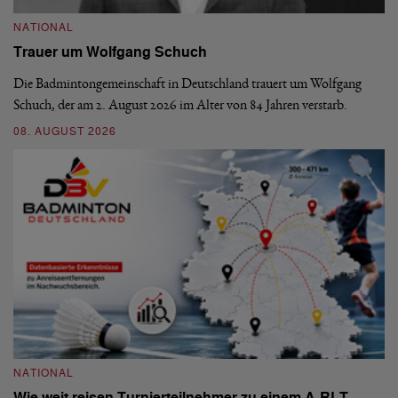
NATIONAL
N
Trauer um Wolfgang Schuch
D
b
Die Badmintongemeinschaft in Deutschland trauert um Wolfgang
Schuch, der am 2. August 2026 im Alter von 84 Jahren verstarb.
De
En
08. AUGUST 2026
be
09
NATIONAL