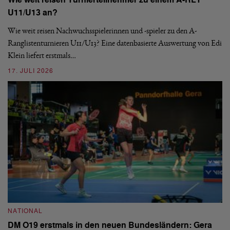
Wie weit reisen Turnierteilnehmer zu einem A-RLT
N
U11/U13 an?
S
Wie weit reisen Nachwuchsspielerinnen und -spieler zu den A-
Ranglistenturnieren U11/U13? Eine datenbasierte Auswertung von Edi
De
Klein liefert erstmals…
nä
ei
17. JULI 2026
09
NATIONAL
N
DM O19 erstmals in den neuen Bundesländern: Gera