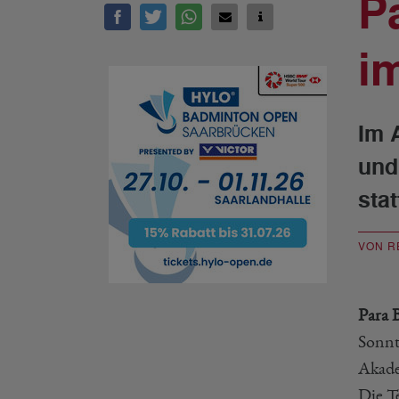
P
i
Im 
und
sta
VON R
Para 
Sonnt
Akade
Die T