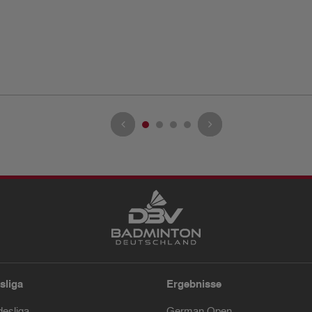
sliga
Ergebnisse
desliga
German Open