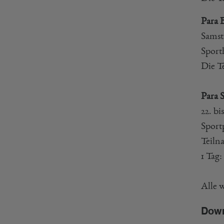
Para 
Samst
Sport
Die T
Para 
22. bi
Sport
Teiln
1 Tag:
Alle 
Dow