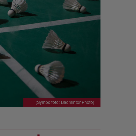
(Symbolfoto: BadmintonPhoto)