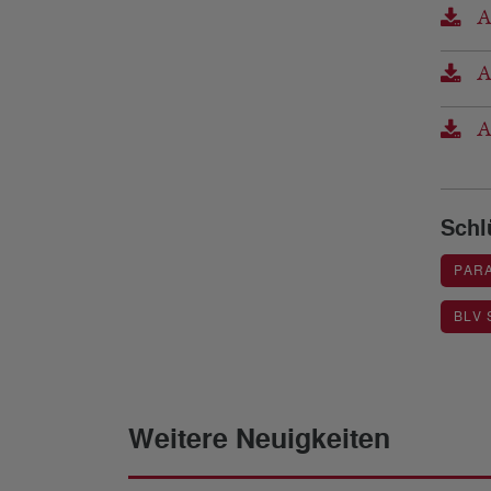
Au
Au
Au
Schl
PAR
BLV 
Weitere Neuigkeiten