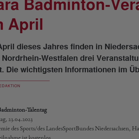
ara Badminton-Ver
m April
April dieses Jahres finden in Nieders
 Nordrhein-Westfalen drei Veranstal
tt. Die wichtigsten Informationen im Üb
EDAKTION
Badminton-Talentag
ag, 23.04.2023
mie des Sports/des LandesSportBundes Niedersachsen, H
eilnahme ist kostenlos