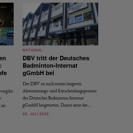
NATIONAL
en
DBV tritt der Deutsches
NATIONAL
:
Badminton-Internat
Stellenauss
pfe
gGmbH bei
Sportdirekt
Der DBV ist nach einem längeren
Der Deutsche Badm
Abstimmungs- und Entscheidungsprozess
vergibt
nächstmöglichen Ze
der Deutsches Badminton-Internat
7
beziehungsweise e
gGmbH beigetreten. Damit setzt der…
g an
09. JULI 2026
09. JULI 2026