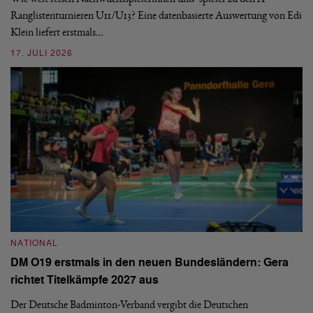
ei
-
Ranglistenturnieren U11/U13? Eine datenbasierte Auswertung von Edi
Klein liefert erstmals…
09
17. JULI 2026
N
NATIONAL
E
DM O19 erstmals in den neuen Bundesländern: Gera
Mi
richtet Titelkämpfe 2027 aus
Mo
de
Der Deutsche Badminton-Verband vergibt die Deutschen