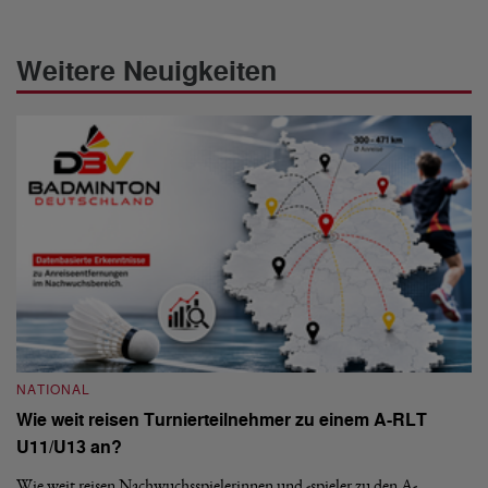
Weitere Neuigkeiten
NATIONAL
N
Wie weit reisen Turnierteilnehmer zu einem A-RLT
S
U11/U13 an?
De
nä
Wie weit reisen Nachwuchsspielerinnen und -spieler zu den A-