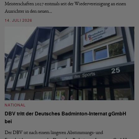
Meisterschaften 2027 erstmals seit der Wiedervereinigung an einen
08
Ausrichter in den neuen…
14. JULI 2026
N
S
NATIONAL
H
DBV tritt der Deutsches Badminton-Internat gGmbH
De
bei
Ze
Bu
Der DBV ist nach einem längeren Abstimmungs- und