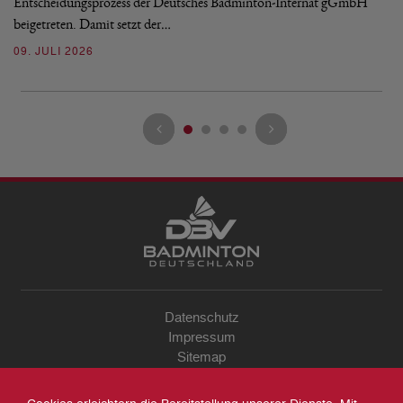
Entscheidungsprozess der Deutsches Badminton-Internat gGmbH
07
beigetreten. Damit setzt der…
09. JULI 2026
Datenschutz
Impressum
Sitemap
Kontakt
Archiv