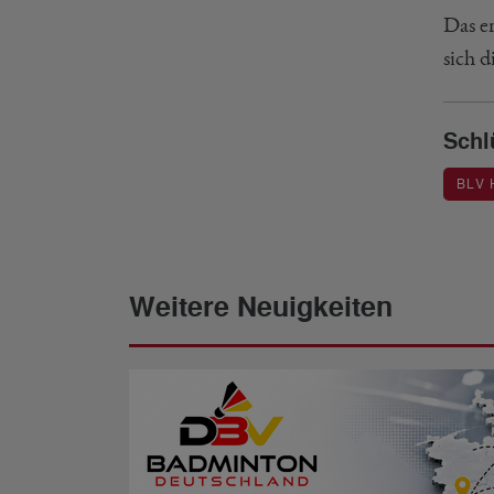
Das e
sich 
Schl
BLV
Weitere Neuigkeiten