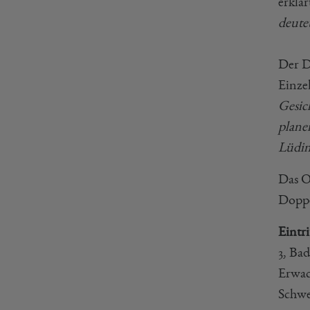
erklä
deutet
Der D
Einze
Gesic
plane
Lüding
Das O
Doppe
Eintri
3, Ba
Erwac
Schwe