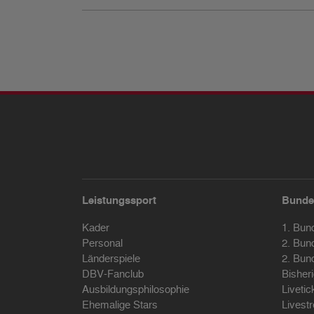
Leistungssport
Bunde
Kader
1. Bun
Personal
2. Bun
Länderspiele
2. Bun
DBV-Fanclub
Bisher
Ausbildungsphilosophie
Livetic
Ehemalige Stars
Livest