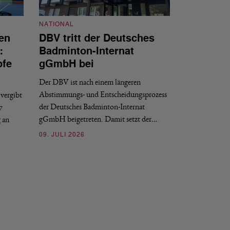
NATIONAL
en
DBV tritt der Deutsches
NATIONAL
:
Badminton-Internat
Stellenauss
pfe
gGmbH bei
Sportdirekt
Der DBV ist nach einem längeren
Der Deutsche Badm
Abstimmungs- und Entscheidungsprozess
vergibt
nächstmöglichen Ze
der Deutsches Badminton-Internat
7
beziehungsweise e
gGmbH beigetreten. Damit setzt der…
g an
09. JULI 2026
09. JULI 2026