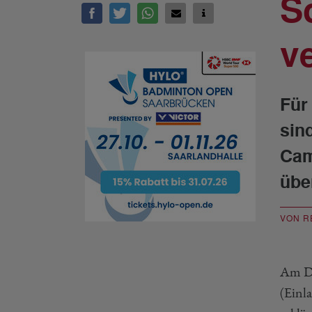
S
v
Für
sin
Cam
übe
VON R
Am Di
(Einl