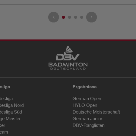
sliga
Ergebnisse
desliga
German Open
desliga Nord
HYLO Open
desliga Süd
Deutsche Meisterschaft
ige Meister
German Junior
ker
DBV-Ranglisten
ream