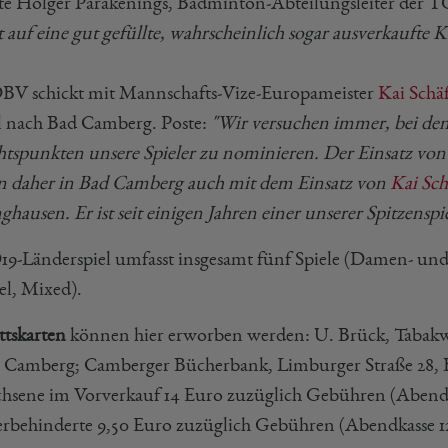
rte Holger Parakenings, Badminton-Abteilungsleiter der
 auf eine gut gefüllte, wahrscheinlich sogar ausverkaufte Kr
BV schickt mit Mannschafts-Vize-Europameister
Kai Schä
l nach Bad Camberg. Poste:
"Wir versuchen immer, bei den
htspunkten unsere Spieler zu nominieren. Der Einsatz von ,
n daher in Bad Camberg auch mit dem Einsatz von
Kai Sch
hausen. Er ist seit einigen Jahren einer unserer Spitzenspie
19-Länderspiel umfasst insgesamt fünf Spiele (Damen- u
l, Mixed).
ttskarten
können hier erworben werden: U. Brück, Tabakwa
d Camberg; Camberger Bücherbank, Limburger Straße 28, B
hsene im Vorverkauf 14 Euro zuzüglich Gebühren (Abendka
rbehinderte 9,50 Euro zuzüglich Gebühren (Abendkasse 1