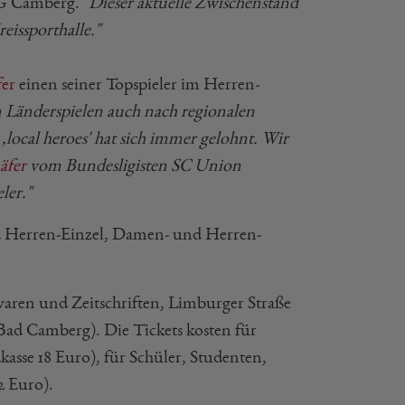
 TG Camberg.
"Dieser aktuelle Zwischenstand
eissporthalle."
fer
einen seiner Topspieler im Herren-
 Länderspielen auch nach regionalen
local heroes' hat sich immer gelohnt. Wir
äfer
vom Bundesligisten SC Union
ler."
nd Herren-Einzel, Damen- und Herren-
ren und Zeitschriften, Limburger Straße
ad Camberg). Die Tickets kosten für
sse 18 Euro), für Schüler, Studenten,
2 Euro).