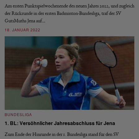
Am ersten Punktspielwochenende des neuen Jahres 2022, und zugleich
de
der Rückrunde in der ersten Badminton-Bundesliga, traf der SV
Au
GutsMuths Jena auf…
2
18. JANUAR 2022
B
BUNDESLIGA
1.
1. BL: Versöhnlicher Jahresabschluss für Jena
Am
Zum Ende der Hinrunde in der 1. Bundesliga stand für den SV
ne