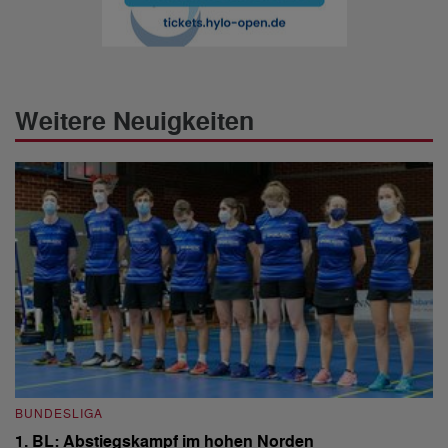
Weitere Neuigkeiten
BUNDESLIGA
B
1. BL: Abstiegskampf im hohen Norden
1