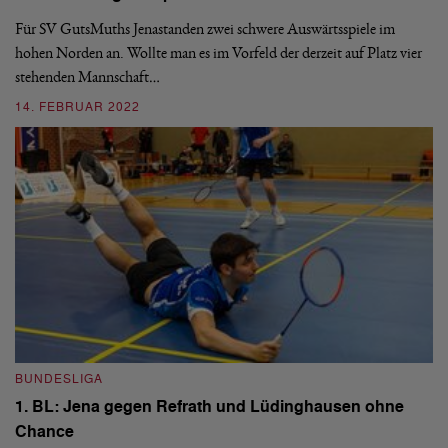
N
Für SV GutsMuths Jenastanden zwei schwere Auswärtsspiele im
n
hohen Norden an. Wollte man es im Vorfeld der derzeit auf Platz vier
Am
stehenden Mannschaft…
Mü
14. FEBRUAR 2022
0
BUNDESLIGA
B
1. BL: Jena gegen Refrath und Lüdinghausen ohne
1
Chance
Na