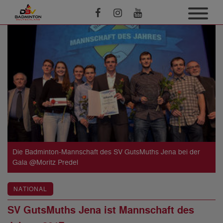
Die Badminton-Mannschaft des SV GutsMuths Jena bei der
Gala @Moritz Predel
NATIONAL
SV GutsMuths Jena ist Mannschaft des