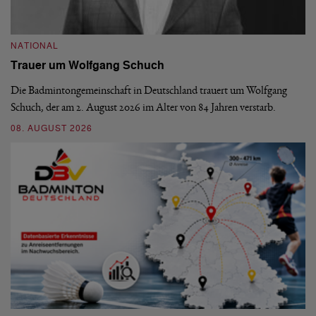
NATIONAL
N
Trauer um Wolfgang Schuch
D
b
Die Badmintongemeinschaft in Deutschland trauert um Wolfgang
Schuch, der am 2. August 2026 im Alter von 84 Jahren verstarb.
De
En
08. AUGUST 2026
be
09