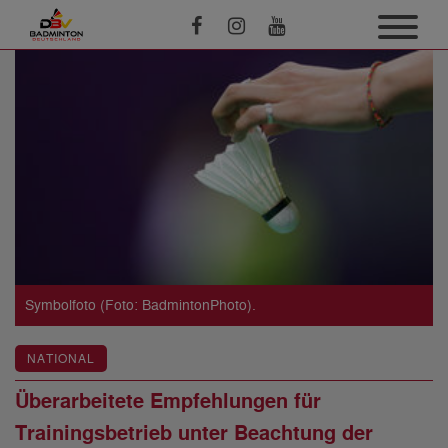
Symbolfoto (Foto: BadmintonPhoto).
NATIONAL
Überarbeitete Empfehlungen für
Trainingsbetrieb unter Beachtung der