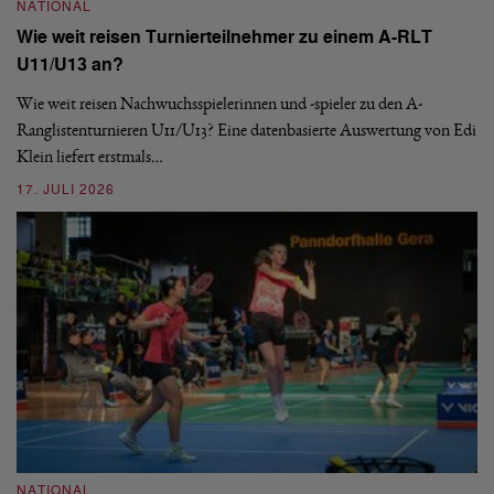
NATIONAL
Wie weit reisen Turnierteilnehmer zu einem A-RLT
N
U11/U13 an?
S
Wie weit reisen Nachwuchsspielerinnen und -spieler zu den A-
Ranglistenturnieren U11/U13? Eine datenbasierte Auswertung von Edi
De
Klein liefert erstmals…
nä
ei
17. JULI 2026
09
NATIONAL