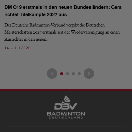
N
DM O19 erstmals in den neuen Bundesländern: Gera
E
richtet Titelkämpfe 2027 aus
Mi
Der Deutsche Badminton-Verband vergibt die Deutschen
Mo
Meisterschaften 2027 erstmals seit der Wiedervereinigung an einen
de
Ausrichter in den neuen…
08
14. JULI 2026