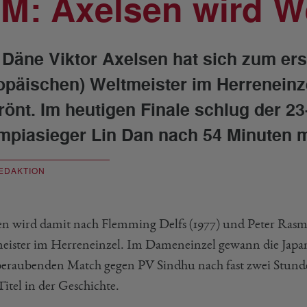
M: Axelsen wird We
 Däne Viktor Axelsen hat sich zum er
opäischen) Weltmeister im Herreneinz
rönt. Im heutigen Finale schlug der 2
mpiasieger Lin Dan nach 54 Minuten mi
EDAKTION
en wird damit nach Flemming Delfs (1977) und Peter Rasmus
eister im Herreneinzel. Im Dameneinzel gewann die Jap
eraubenden Match gegen PV Sindhu nach fast zwei Stunden Sp
tel in der Geschichte.