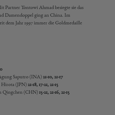
 Mit Partner Tontowi Ahmad besiegte sie das
und Damendoppel ging an China. Im
eit dem Jahr 1997 immer die Goldmedaille
20
gung Saputro (INA)
21-10, 21-17
 Hirota (JPN)
21-18, 17-21, 21-15
hen Qingchen (CHN)
15-21, 21-16, 21-15