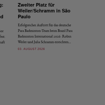
g:
Zweiter Platz für
INTERNATIONAL
Weiler/Schramm in São
Bronze für 
nd
Paulo
den Europea
Erfolgreicher Auftritt für das deutsche
Historischer Erfol
Para Badminton-Team beim Brazil Para
ior
Bei den European U
Badminton International 2026: Robin
est.
Salerno sicherte sic
Weiler und Julia Schramm erreichten…
haft
30. JULI 2026
03. AUGUST 2026