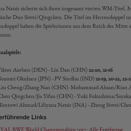
ana Natsir sicherte sich ihren insgesamt vierten WM-Titel.
sische Duo Siwei/Qingchen. Die Titel im Herrendoppel 
doppel haben die Spielerinnen aus dem Reich der Mitte s
nnen.
nalspiele:
iktor Axelsen (DEN) - Lin Dan (CHN)
22-20, 21-16
ozomi Okuhara (JPN) - PV Sindhu (IND)
21-19, 20-22, 22-
Liu Cheng/Zhang Nan (CHN)- Mohammad Ahsan/Rian A
hen Qingchen/Jia Yifan (CHN) - Yuki Fukushima/Sayaka
ontowi Ahmad/Liliyana Natsir (INA) - Zheng Siwei/C
erführende Links
AL BWF World Championships 2017: Alle Ergebnisse