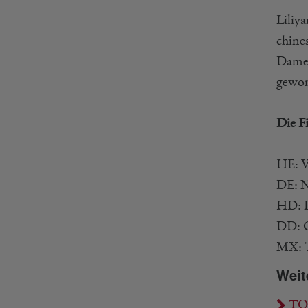
Liliy
chine
Damen
gewo
Die Fi
HE: V
DE: N
HD: 
DD: C
MX: T
Weit
TOT