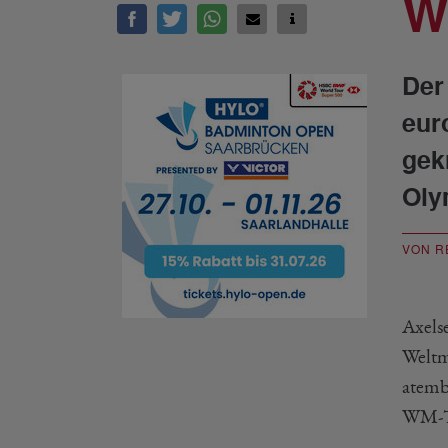
W
Der
eur
gek
Oly
VON R
Axels
Weltm
atemb
WM-Ti