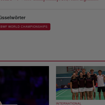
üsselwörter
 BWF WORLD CHAMPIONSHIPS
INTERNATIONAL