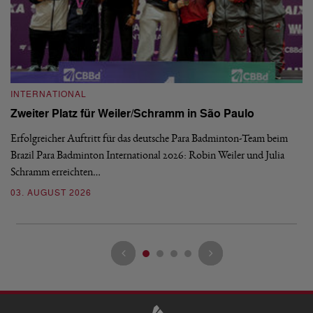
INTERNATIONAL
I
Zweiter Platz für Weiler/Schramm in São Paulo
D
Erfolgreicher Auftritt für das deutsche Para Badminton-Team beim
Di
Brazil Para Badminton International 2026: Robin Weiler und Julia
de
Schramm erreichten…
Gl
03. AUGUST 2026
28