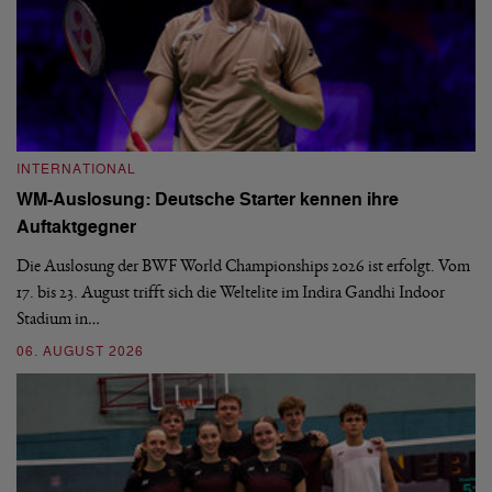
INTERNATIONAL
I
WM-Auslosung: Deutsche Starter kennen ihre
B
Auftaktgegner
U
d
Die Auslosung der BWF World Championships 2026 ist erfolgt. Vom
Hi
17. bis 23. August trifft sich die Weltelite im Indira Gandhi Indoor
de
Stadium in…
si
06. AUGUST 2026
30