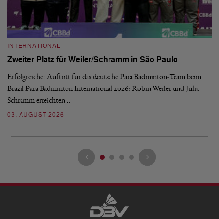
INTERNATIONAL
I
Zweiter Platz für Weiler/Schramm in São Paulo
D
Erfolgreicher Auftritt für das deutsche Para Badminton-Team beim
Di
Brazil Para Badminton International 2026: Robin Weiler und Julia
de
Schramm erreichten…
Gl
03. AUGUST 2026
28