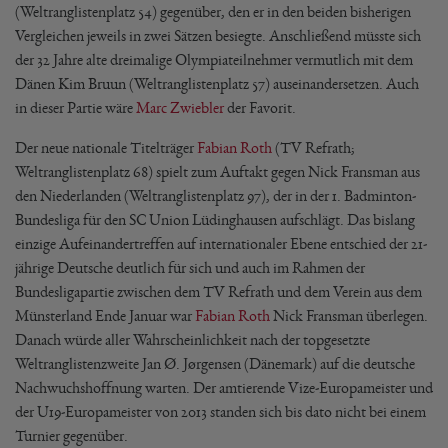
(Weltranglistenplatz 54) gegenüber, den er in den beiden bisherigen
Vergleichen jeweils in zwei Sätzen besiegte. Anschließend müsste sich
der 32 Jahre alte dreimalige Olympiateilnehmer vermutlich mit dem
Dänen Kim Bruun (Weltranglistenplatz 57) auseinandersetzen. Auch
in dieser Partie wäre
Marc Zwiebler
der Favorit.
Der neue nationale Titelträger
Fabian Roth
(TV Refrath;
Weltranglistenplatz 68) spielt zum Auftakt gegen Nick Fransman aus
den Niederlanden (Weltranglistenplatz 97), der in der 1. Badminton-
Bundesliga für den SC Union Lüdinghausen aufschlägt. Das bislang
einzige Aufeinandertreffen auf internationaler Ebene entschied der 21-
jährige Deutsche deutlich für sich und auch im Rahmen der
Bundesligapartie zwischen dem TV Refrath und dem Verein aus dem
Münsterland Ende Januar war
Fabian Roth
Nick Fransman überlegen.
Danach würde aller Wahrscheinlichkeit nach der topgesetzte
Weltranglistenzweite Jan Ø. Jørgensen (Dänemark) auf die deutsche
Nachwuchshoffnung warten. Der amtierende Vize-Europameister und
der U19-Europameister von 2013 standen sich bis dato nicht bei einem
Turnier gegenüber.