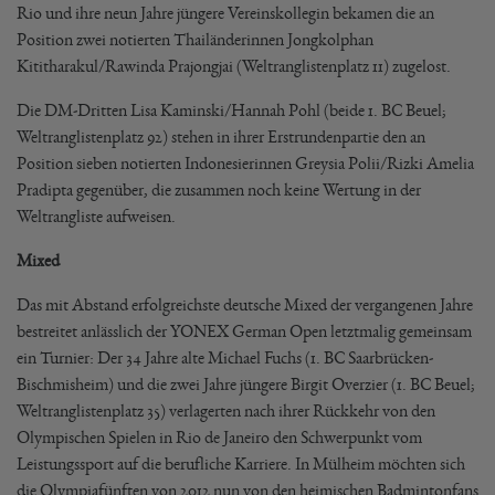
Rio und ihre neun Jahre jüngere Vereinskollegin bekamen die an
Position zwei notierten Thailänderinnen Jongkolphan
Kititharakul/Rawinda Prajongjai (Weltranglistenplatz 11) zugelost.
Die DM-Dritten Lisa Kaminski/Hannah Pohl (beide 1. BC Beuel;
Weltranglistenplatz 92) stehen in ihrer Erstrundenpartie den an
Position sieben notierten Indonesierinnen Greysia Polii/Rizki Amelia
Pradipta gegenüber, die zusammen noch keine Wertung in der
Weltrangliste aufweisen.
Mixed
Das mit Abstand erfolgreichste deutsche Mixed der vergangenen Jahre
bestreitet anlässlich der YONEX German Open letztmalig gemeinsam
ein Turnier: Der 34 Jahre alte Michael Fuchs (1. BC Saarbrücken-
Bischmisheim) und die zwei Jahre jüngere Birgit Overzier (1. BC Beuel;
Weltranglistenplatz 35) verlagerten nach ihrer Rückkehr von den
Olympischen Spielen in Rio de Janeiro den Schwerpunkt vom
Leistungssport auf die berufliche Karriere. In Mülheim möchten sich
die Olympiafünften von 2012 nun von den heimischen Badmintonfans