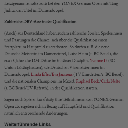
Letztgenannte holte 2016 bei den YONEX German Open mit Tang
Jinhua den Titel im Damendoppel.
Zahlreiche DBV-Asse in der Qualifikation
(Auch) aus Deutschland haben zudem zahlreiche Spieler, Spielerinnen
und Paarungen die Chance, sich über die Qualifikation einen
Startplatz im Hauptfeld zu erarbeiten. So dürfen z. B. die neue
Deutsche Meisterin im Dameneinzel, Luise Heim (1. BC Beuel), die
erst 18 Jahre alte DM-Dritte im in dieser Disziplin,
Yvonne Li
(SC
Union Lüdinghausen), die Deutschen Vizemeisterinnen im
Damendoppel,
Linda Efler
/
Eva Janssens
(TV Emsdetten/1. BC Beuel),
und die nationalen Champions im Mixed,
Raphael Beck
/
Carla Nelte
(1. BC Beuel/TV Refrath), in der Qualifikation starten.
Sagen noch Spieler kurzfristig ihre Teilnahme an den YONEX German
Open ab, ergeben sich in Bezug auf Hauptfeld und Qualifikation
natürlich entsprechende Änderungen.
Weiterführende Links