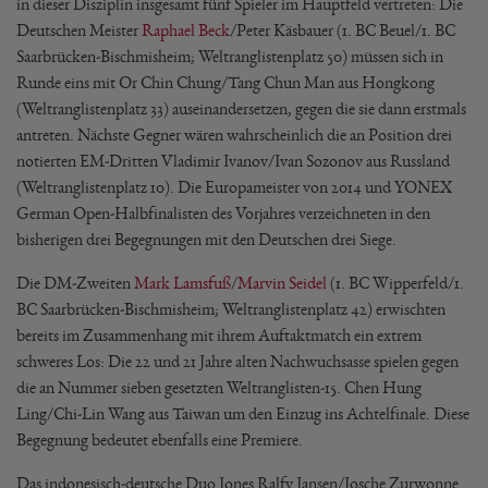
in dieser Disziplin insgesamt fünf Spieler im Hauptfeld vertreten: Die
Deutschen Meister
Raphael Beck
/Peter Käsbauer (1. BC Beuel/1. BC
Saarbrücken-Bischmisheim; Weltranglistenplatz 50) müssen sich in
Runde eins mit Or Chin Chung/Tang Chun Man aus Hongkong
(Weltranglistenplatz 33) auseinandersetzen, gegen die sie dann erstmals
antreten. Nächste Gegner wären wahrscheinlich die an Position drei
notierten EM-Dritten Vladimir Ivanov/Ivan Sozonov aus Russland
(Weltranglistenplatz 10). Die Europameister von 2014 und YONEX
German Open-Halbfinalisten des Vorjahres verzeichneten in den
bisherigen drei Begegnungen mit den Deutschen drei Siege.
Die DM-Zweiten
Mark Lamsfuß
/
Marvin Seidel
(1. BC Wipperfeld/1.
BC Saarbrücken-Bischmisheim; Weltranglistenplatz 42) erwischten
bereits im Zusammenhang mit ihrem Auftaktmatch ein extrem
schweres Los: Die 22 und 21 Jahre alten Nachwuchsasse spielen gegen
die an Nummer sieben gesetzten Weltranglisten-15. Chen Hung
Ling/Chi-Lin Wang aus Taiwan um den Einzug ins Achtelfinale. Diese
Begegnung bedeutet ebenfalls eine Premiere.
Das indonesisch-deutsche Duo Jones Ralfy Jansen/Josche Zurwonne