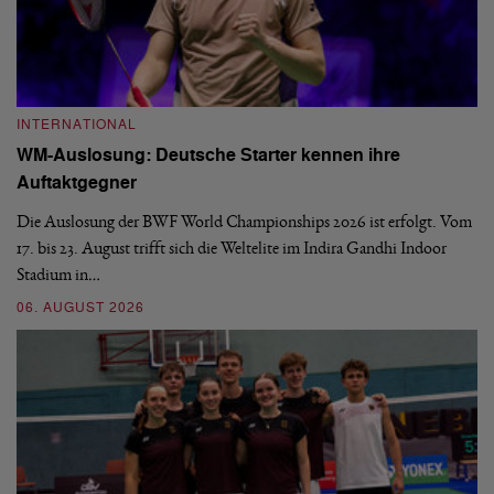
INTERNATIONAL
I
WM-Auslosung: Deutsche Starter kennen ihre
B
Auftaktgegner
U
d
Die Auslosung der BWF World Championships 2026 ist erfolgt. Vom
Hi
17. bis 23. August trifft sich die Weltelite im Indira Gandhi Indoor
de
Stadium in…
si
06. AUGUST 2026
30