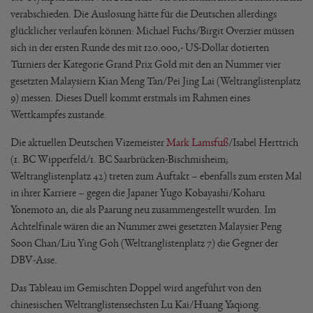
verabschieden. Die Auslosung hätte für die Deutschen allerdings
glücklicher verlaufen können: Michael Fuchs/Birgit Overzier müssen
sich in der ersten Runde des mit 120.000,- US-Dollar dotierten
Turniers der Kategorie Grand Prix Gold mit den an Nummer vier
gesetzten Malaysiern Kian Meng Tan/Pei Jing Lai (Weltranglistenplatz
9) messen. Dieses Duell kommt erstmals im Rahmen eines
Wettkampfes zustande.
Die aktuellen Deutschen Vizemeister
Mark Lamsfuß
/Isabel Herttrich
(1. BC Wipperfeld/1. BC Saarbrücken-Bischmisheim;
Weltranglistenplatz 42) treten zum Auftakt – ebenfalls zum ersten Mal
in ihrer Karriere – gegen die Japaner Yugo Kobayashi/Koharu
Yonemoto an, die als Paarung neu zusammengestellt wurden. Im
Achtelfinale wären die an Nummer zwei gesetzten Malaysier Peng
Soon Chan/Liu Ying Goh (Weltranglistenplatz 7) die Gegner der
DBV-Asse.
Das Tableau im Gemischten Doppel wird angeführt von den
chinesischen Weltranglistensechsten Lu Kai/Huang Yaqiong.