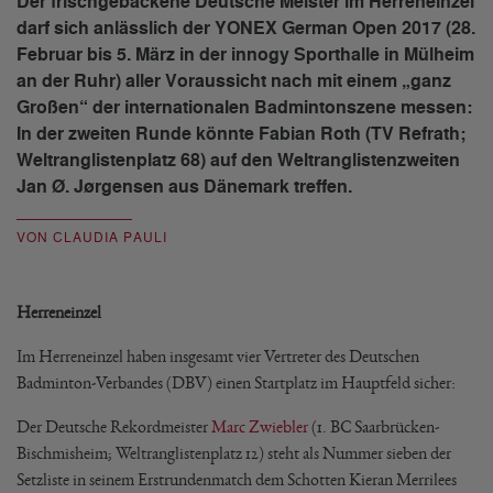
Der frischgebackene Deutsche Meister im Herreneinzel
darf sich anlässlich der YONEX German Open 2017 (28.
Februar bis 5. März in der innogy Sporthalle in Mülheim
an der Ruhr) aller Voraussicht nach mit einem „ganz
Großen“ der internationalen Badmintonszene messen:
In der zweiten Runde könnte Fabian Roth (TV Refrath;
Weltranglistenplatz 68) auf den Weltranglistenzweiten
Jan Ø. Jørgensen aus Dänemark treffen.
VON CLAUDIA PAULI
Herreneinzel
Im Herreneinzel haben insgesamt vier Vertreter des Deutschen
Badminton-Verbandes (DBV) einen Startplatz im Hauptfeld sicher:
Der Deutsche Rekordmeister
Marc Zwiebler
(1. BC Saarbrücken-
Bischmisheim; Weltranglistenplatz 12) steht als Nummer sieben der
Setzliste in seinem Erstrundenmatch dem Schotten Kieran Merrilees