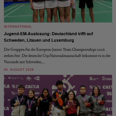
INTERNATIONAL
I
Jugend-EM-Auslosung: Deutschland trifft auf
B
Schweden, Litauen und Luxemburg
S
Die Gruppen für die European Junior Team Championships 2026
De
stehen fest. Die deutsche U19-Nationalmannschaft bekommt es in der
ve
Vorrunde mit Schweden,…
gr
05. AUGUST 2026
03