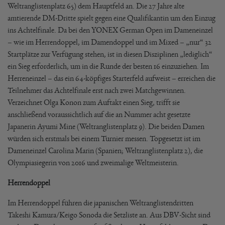
Weltranglistenplatz 65) dem Hauptfeld an. Die 27 Jahre alte
amtierende DM-Dritte spielt gegen eine Qualifikantin um den Einzug
ins Achtelfinale. Da bei den YONEX German Open im Dameneinzel
– wie im Herrendoppel, im Damendoppel und im Mixed – „nur“ 32
Startplätze zur Verfügung stehen, ist in diesen Disziplinen „lediglich“
ein Sieg erforderlich, um in die Runde der besten 16 einzuziehen. Im
Herreneinzel – das ein 64-köpfiges Starterfeld aufweist – erreichen die
Teilnehmer das Achtelfinale erst nach zwei Matchgewinnen.
Verzeichnet Olga Konon zum Auftakt einen Sieg, trifft sie
anschließend voraussichtlich auf die an Nummer acht gesetzte
Japanerin Ayumi Mine (Weltranglistenplatz 9). Die beiden Damen
würden sich erstmals bei einem Turnier messen. Topgesetzt ist im
Dameneinzel Carolina Marin (Spanien; Weltranglistenplatz 2), die
Olympiasiegerin von 2016 und zweimalige Weltmeisterin.
Herrendoppel
Im Herrendoppel führen die japanischen Weltranglistendritten
Takeshi Kamura/Keigo Sonoda die Setzliste an. Aus DBV-Sicht sind