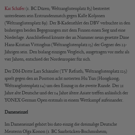
Kai Schäfer
(1. BC Düren; Weltranglistenplatz 85) bestreitet
unterdessen sein Erstrundenmatch gegen Kalle Koljonen
(Weltranglistenplatz 89). Der B-Kaderathlet des DBV verbuchte in den
bisherigen beiden Begegnungen mit dem Finnen einen Sieg und eine
Niederlage. Anschließend könnte der an Nummer neun gesetzte Däne
Hans-Kristian Vittinghus (Weltranglistenplatz 15) der Gegner des 23-
Jährigen sein. Den bislang einzigen Vergleich, ausgetragen vor mehr als
vier Jahren, entschied der Nordeuropäer für sich.
Der DM-Dritte Lars Schänzler (TV Refrath; Weltranglistenplatz 125)
spielt gegen den an Position acht notierten Hu Yun (Hongkong;
Weltranglistenplatz 14) um den Einzug in die zweite Runde. Der 21
Jahre alte Deutsche und der 14 Jahre ältere Asiate treffen anlässlich der
YONEX German Open erstmals in einem Wettkampf aufeinander.
Dameneinzel
Im Dameneinzel gehört bis dato einzig die dreimalige Deutsche
Meisterin Olga Konon (1. BC Saarbrücken-Bischmisheim;