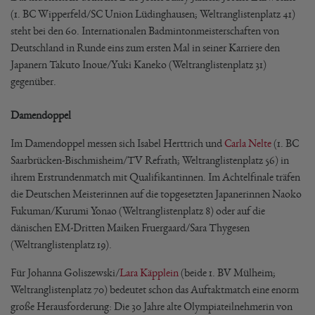
(1. BC Wipperfeld/SC Union Lüdinghausen; Weltranglistenplatz 41)
steht bei den 60. Internationalen Badmintonmeisterschaften von
Deutschland in Runde eins zum ersten Mal in seiner Karriere den
Japanern Takuto Inoue/Yuki Kaneko (Weltranglistenplatz 31)
gegenüber.
Damendoppel
Im Damendoppel messen sich Isabel Herttrich und
Carla Nelte
(1. BC
Saarbrücken-Bischmisheim/TV Refrath; Weltranglistenplatz 56) in
ihrem Erstrundenmatch mit Qualifikantinnen. Im Achtelfinale träfen
die Deutschen Meisterinnen auf die topgesetzten Japanerinnen Naoko
Fukuman/Kurumi Yonao (Weltranglistenplatz 8) oder auf die
dänischen EM-Dritten Maiken Fruergaard/Sara Thygesen
(Weltranglistenplatz 19).
Für Johanna Goliszewski/
Lara Käpplein
(beide 1. BV Mülheim;
Weltranglistenplatz 70) bedeutet schon das Auftaktmatch eine enorm
große Herausforderung: Die 30 Jahre alte Olympiateilnehmerin von