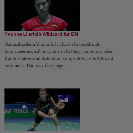
Yvonne Li erhält Wildcard für EM
Nationalspielerin Yvonne Li hat für die bevorstehende
Europameisterschaft im dänischen Kolding vom europäischen
Kontinentalverband Badminton Europe (BEC) eine Wildcard
bekommen. Damit darf die junge…