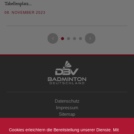
Tabellenplatz…
Re
08. NOVEMBER 2023
0
Datenschutz
Impressum
Sitemap
Kontakt
Archiv
Cookies erleichtern die Bereitstellung unserer Dienste. Mit