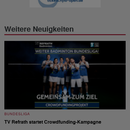
Weitere Neuigkeiten
BUNDESLIGA
B
TV Refrath startet Crowdfunding-Kampagne
1
S