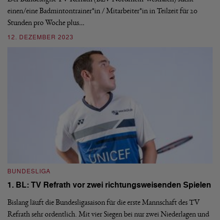
einen/eine Badmintontrainer*in / Mitarbeiter*in in Teilzeit für 20
in
Stunden pro Woche plus…
en
12. DEZEMBER 2023
1
BUNDESLIGA
B
1. BL: TV Refrath vor zwei richtungsweisenden Spielen
1
Bislang läuft die Bundesligasaison für die erste Mannschaft des TV
Di
Refrath sehr ordentlich. Mit vier Siegen bei nur zwei Niederlagen und
BW