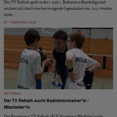
Der TV Refrath spielt in der 1. und 2. Badminton-Bundesliga und
zeichnet sich durch eine hervorragende Jugendarbeit aus. 2022 wurden
De
beide…
mi
n
27. FEBRUAR 2024
2
NATIONAL
Der TV Refrath sucht Badmintontrainer*in /
B
Mitarbeiter*in
1.
Der Bundesligist TV Refrath (BLV Nordrhein-Westfalen) sucht
Es