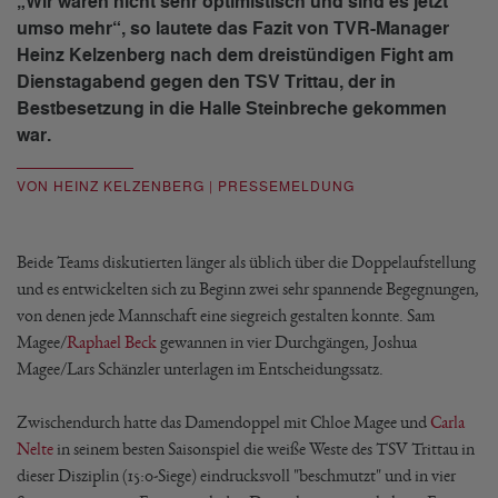
„Wir waren nicht sehr optimistisch und sind es jetzt
umso mehr“, so lautete das Fazit von TVR-Manager
Heinz Kelzenberg nach dem dreistündigen Fight am
Dienstagabend gegen den TSV Trittau, der in
Bestbesetzung in die Halle Steinbreche gekommen
war.
VON HEINZ KELZENBERG | PRESSEMELDUNG
Beide Teams diskutierten länger als üblich über die Doppelaufstellung
und es entwickelten sich zu Beginn zwei sehr spannende Begegnungen,
von denen jede Mannschaft eine siegreich gestalten konnte. Sam
Magee/
Raphael Beck
gewannen in vier Durchgängen, Joshua
Magee/Lars Schänzler unterlagen im Entscheidungssatz.
Zwischendurch hatte das Damendoppel mit Chloe Magee und
Carla
Nelte
in seinem besten Saisonspiel die weiße Weste des TSV Trittau in
dieser Disziplin (15:0-Siege) eindrucksvoll "beschmutzt" und in vier