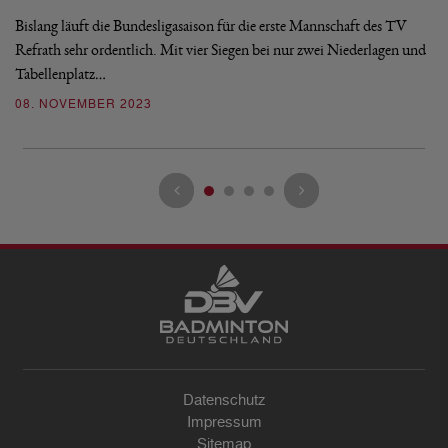
Bislang läuft die Bundesligasaison für die erste Mannschaft des TV
Di
Refrath sehr ordentlich. Mit vier Siegen bei nur zwei Niederlagen und
BW
Tabellenplatz…
Re
08. NOVEMBER 2023
0
Datenschutz
Impressum
Sitemap