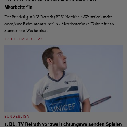
Der TV Refrath sucht Badmintontrainer*in /
Mitarbeiter*in
1.
Der Bundesligist TV Refrath (BLV Nordrhein-Westfalen) sucht
Es
einen/eine Badmintontrainer*in / Mitarbeiter*in in Teilzeit für 20
in
Stunden pro Woche plus…
en
12. DEZEMBER 2023
1
BUNDESLIGA
B
1. BL: TV Refrath vor zwei richtungsweisenden Spielen
1