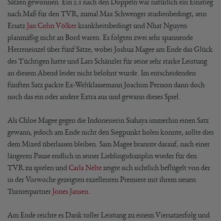
Sätzen gewonnen. Ein 2:1 nach den Doppeln war natürlich ein Einstieg
nach Maß für den TVR, zumal Max Schwenger studienbedingt, sein
Ersatz
Jan Colin Völker
krankheitsbedingt und Nhat Nguyen
planmäßig nicht an Bord waren. Es folgten zwei sehr spannende
Herreneinzel über fünf Sätze, wobei Joshua Magee am Ende das Glück
des Tüchtigen hatte und Lars Schänzler für seine sehr starke Leistung
an diesem Abend leider nicht belohnt wurde. Im entscheidenden
fünften Satz packte Ex-Weltklassemann Joachim Persson dann doch
noch das ein oder andere Extra aus und gewann dieses Spiel.
Als Chloe Magee gegen die Indonesierin Siahaya immerhin einen Satz
gewann, jedoch am Ende nicht den Siegpunkt holen konnte, sollte dies
dem Mixed überlassen bleiben. Sam Magee brannte darauf, nach einer
längeren Pause endlich in seiner Lieblingsdisziplin wieder für den
TVR zu spielen und
Carla Nelte
zeigte sich sichtlich beflügelt von der
in der Vorwoche gezeigten exzellenten Premiere mit ihrem neuen
Turnierpartner
Jones Jansen
.
Am Ende reichte es Dank toller Leistung zu einem Viersatzerfolg und