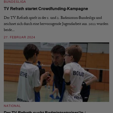
BUNDESLIGA
B
TV Refrath startet Crowdfunding-Kampagne
1
S
Der TV Refrath spielt in der 1. und 2. Badminton-Bundesliga und
zeichnet sich durch eine hervorragende Jugendarbeit aus. 2022 wurden
De
beide…
mi
n
27. FEBRUAR 2024
2
NATIONAL
B