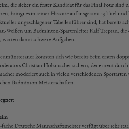
m, die sicher ein fester Kandidat für das Final Four sind u
ren, bringt es in seiner Historie auf insgesamt 13 Titel un
tueller ungeschlagener Tabellenführer sind, hat bereits ac
lau-Weißen um Badminton-Spartenleiter Ralf Treptau, die 
n, warten damit schwere Aufgaben.
eumünsteraner konnten sich wie bereits beim ersten doppe
oderators Christian Holzmacher sichern, der erneut durch 
acher moderiert auch in vielen verschiedenen Sportarten u
chen Badminton Meisterschaften.
egner:
eim
3-fache Deutsche Mannschaftsmeister verfügt über sehr sta