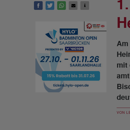
1
H
Am 
Hei
mit
amt
Bis
deu
VON L