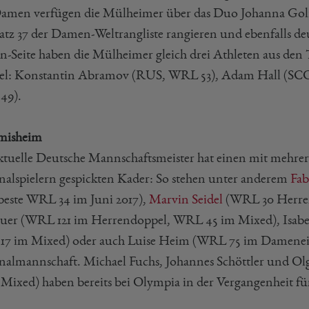
amen verfügen die Mülheimer über das Duo Johanna Goli
latz 37 der Damen-Weltrangliste rangieren und ebenfalls de
n-Seite haben die Mülheimer gleich drei Athleten aus den 
l: Konstantin Abramov (RUS, WRL 53), Adam Hall (SC
49).
misheim
ktuelle Deutsche Mannschaftsmeister hat einen mit mehre
nalspielern gespickten Kader: So stehen unter anderem
Fab
 beste WRL 34 im Juni 2017),
Marvin Seidel
(WRL 30 Herren
uer (WRL 121 im Herrendoppel, WRL 45 im Mixed), Isab
7 im Mixed) oder auch Luise Heim (WRL 75 im Dameneinz
nalmannschaft. Michael Fuchs, Johannes Schöttler und
 Mixed) haben bereits bei Olympia in der Vergangenheit fü