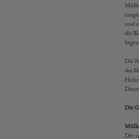
Mülhei
rangie
und ak
die B
liege
Die N
des M
Holzm
Deuts
Die G
Mülh
Der 1