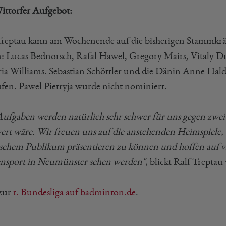
ittorfer Aufgebot:
Treptau kann am Wochenende auf die bisherigen Stammkräf
n: Lucas Bednorsch, Rafal Hawel, Gregory Mairs, Vitaly D
ria Williams. Sebastian Schöttler und die Dänin Anne Hal
ufen. Pawel Pietryja wurde nicht nominiert.
Aufgaben werden natürlich sehr schwer für uns gegen zwei 
ert wäre. Wir freuen uns auf die anstehenden Heimspiele, 
schem Publikum präsentieren zu können und hoffen auf v
ensport in Neumünster sehen werden",
blickt Ralf Treptau 
 zur
1. Bundesliga auf badminton.de
.