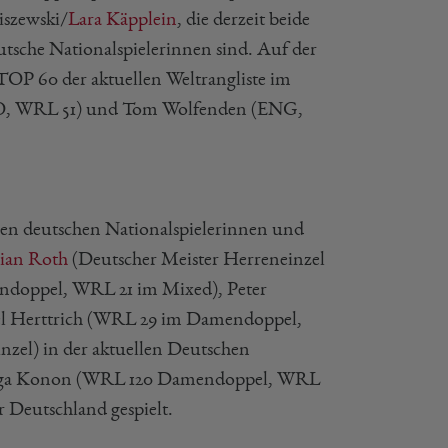
szewski/
Lara Käpplein
, die derzeit beide
utsche Nationalspielerinnen sind. Auf der
TOP 60 der aktuellen Weltrangliste im
O, WRL 51) und Tom Wolfenden (ENG,
ren deutschen Nationalspielerinnen und
ian Roth
(Deutscher Meister Herreneinzel
doppel, WRL 21 im Mixed), Peter
el Herttrich (WRL 29 im Damendoppel,
el) in der aktuellen Deutschen
 Olga Konon (WRL 120 Damendoppel, WRL
r Deutschland gespielt.