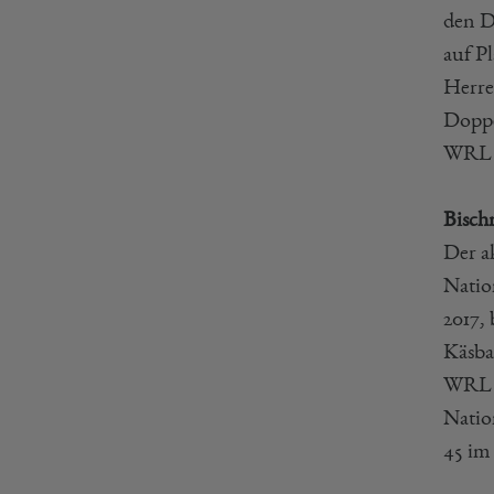
den D
auf P
Herre
Doppe
WRL 
Bisch
Der a
Natio
2017,
Käsba
WRL 1
Natio
45 im