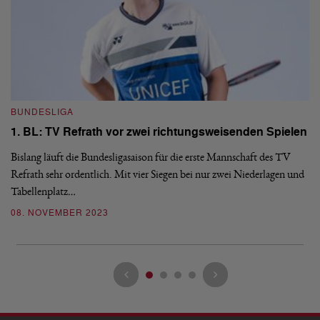
BUNDESLIGA
B
1. BL: TV Refrath vor zwei richtungsweisenden Spielen
1
Bislang läuft die Bundesligasaison für die erste Mannschaft des TV
Di
Refrath sehr ordentlich. Mit vier Siegen bei nur zwei Niederlagen und
BW
Tabellenplatz…
Re
08. NOVEMBER 2023
0