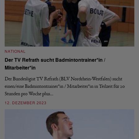
NATIONAL
Der TV Refrath sucht Badmintontrainer*in /
B
Mitarbeiter*in
1.
Der Bundesligist TV Refrath (BLV Nordrhein-Westfalen) sucht
Es
einen/eine Badmintontrainer*in / Mitarbeiter*in in Teilzeit für 20
in
Stunden pro Woche plus…
en
12. DEZEMBER 2023
1