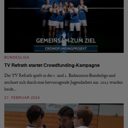
BUNDESLIGA
B
TV Refrath startet Crowdfunding-Kampagne
1
S
Der TV Refrath spielt in der 1. und 2. Badminton-Bundesliga und
zeichnet sich durch eine hervorragende Jugendarbeit aus. 2022 wurden
De
beide…
mi
n
27. FEBRUAR 2024
2