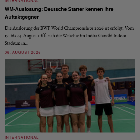
INTERNATIONAL
I
WM-Auslosung: Deutsche Starter kennen ihre
B
Auftaktgegner
U
d
Die Auslosung der BWF World Championships 2026 ist erfolgt. Vom
Hi
17. bis 23. August trifft sich die Weltelite im Indira Gandhi Indoor
de
Stadium in…
si
06. AUGUST 2026
30
INTERNATIONAL
I