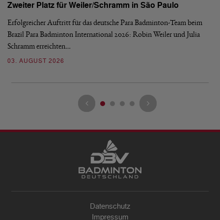
Zweiter Platz für Weiler/Schramm in São Paulo
D
Erfolgreicher Auftritt für das deutsche Para Badminton-Team beim
Di
Brazil Para Badminton International 2026: Robin Weiler und Julia
de
Schramm erreichten…
Gl
03. AUGUST 2026
28
Datenschutz
Impressum