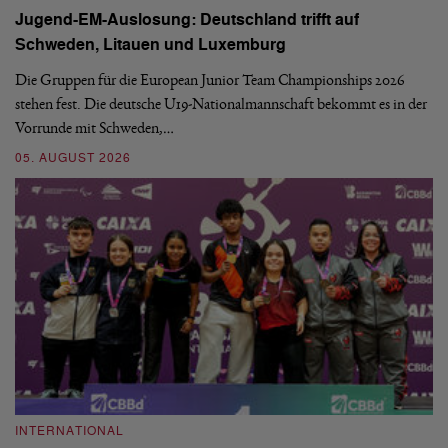
Jugend-EM-Auslosung: Deutschland trifft auf
B
Schweden, Litauen und Luxemburg
S
Die Gruppen für die European Junior Team Championships 2026
De
stehen fest. Die deutsche U19-Nationalmannschaft bekommt es in der
ve
Vorrunde mit Schweden,…
gr
05. AUGUST 2026
03
INTERNATIONAL
I