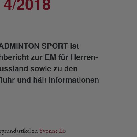
4/2018
BADMINTON SPORT ist
chbericht zur EM für Herren-
ussland sowie zu den
hr und hält Informationen
rgrundartikel zu
Yvonne Li
s