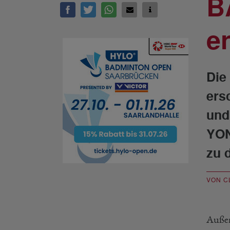
B
e
Die
ers
und
YON
zu 
VON C
Außer