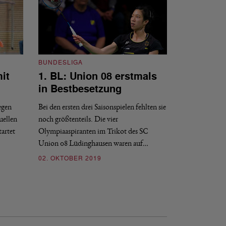
BUNDESLIGA
it
1. BL: Union 08 erstmals
in Bestbesetzung
BUNDESLIGA
1. BL: Burg
egen
Bei den ersten drei Saisonspielen fehlten sie
Bundesliga 
uellen
noch größtenteils. Die vier
tartet
Olympiaaspiranten im Trikot des SC
Diese Kooperation 
Union 08 Lüdinghausen waren auf…
– und dies in doppe
02. OKTOBER 2019
03. SEPTEMBER 