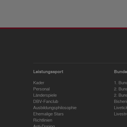
Leistungssport
Bunde
Kader
1. Bun
Personal
2. Bun
Länderspiele
2. Bun
DBV-Fanclub
Bisher
Ausbildungsphilosophie
Livetic
Ehemalige Stars
Livest
Richtlinien
Anti-Doping