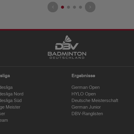
sliga
Ergebnisse
desliga
German Open
desliga Nord
HYLO Open
desliga Süd
Deutsche Meisterschaft
ige Meister
German Junior
ker
DBV-Ranglisten
ream