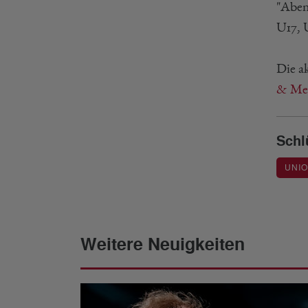
"Aben
U17, 
Die a
& Mey
Schl
UNI
Weitere Neuigkeiten