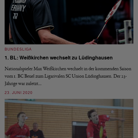
I
E
BUNDESLIGA
So
1. BL: Weißkirchen wechselt zu Lüdinghausen
De
en
Nationalspieler Max Weißkirchen wechselt in der kommenden Saison
Gr
vom 1. BC Beuel zum Ligarivalen SC Union Lüdinghausen. Der 23-
0
Jährige war zuletzt…
23. JUNI 2020