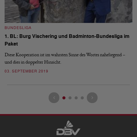
N
67
BUNDESLIGA
Na
1. BL: Burg Vischering und Badminton-Bundesliga im
He
Paket
Me
Diese Kooperation ist im wahrsten Sinne des Wortes naheliegend –
3
und dies in doppelter Hinsicht.
03. SEPTEMBER 2019