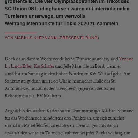
größtenteils. Die vier Olympiaaspiranten im Trikot des
SC Union 08 Lüdinghausen waren auf internationalen
Turnieren unterwegs, um wertvolle
Weltranglistenpunkte für Tokio 2020 zu sammeln.
VON MARKUS KLEYMANN (PRESSEMELDUNG)
Doch da an diesem Wochenende keine Turniere anstehen, sind
Yvonne
Li
,
Linda Efler
,
Kai Schäfer
und Jelle Maas alle an Bord, wenn es
zunächst am Samstag in den hohen Norden zu BW Wittorf geht. Am
Sonntag steigt dann um 15.00 Uhr in heimischer Halle des St.
Antonius-Gymnasiums der "Evergreen" gegen den deutschen
Rekordmeister 1. BV Mülheim.
Angesichts des starken Kaders strebt Teammamnager Michael Schnaase
für das Wochenende mindestens drei Punkte an, um sich zunächst
einmal im Mittelfeld fest zu etablieren. Denn angesichts der zu
erwartenden weiteren Turnierteilnahmen sei jeder Punkt wichtig, um