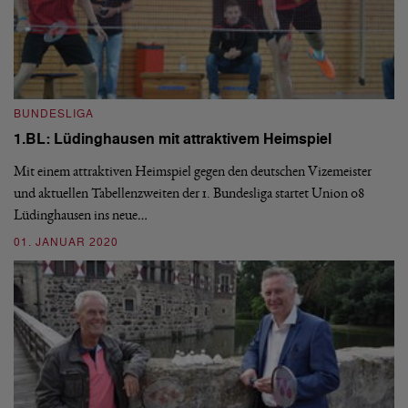
I
Y
BUNDESLIGA
Am
1.BL: Lüdinghausen mit attraktivem Heimspiel
Fü
Mit einem attraktiven Heimspiel gegen den deutschen Vizemeister
Fe
und aktuellen Tabellenzweiten der 1. Bundesliga startet Union 08
0
Lüdinghausen ins neue…
01. JANUAR 2020