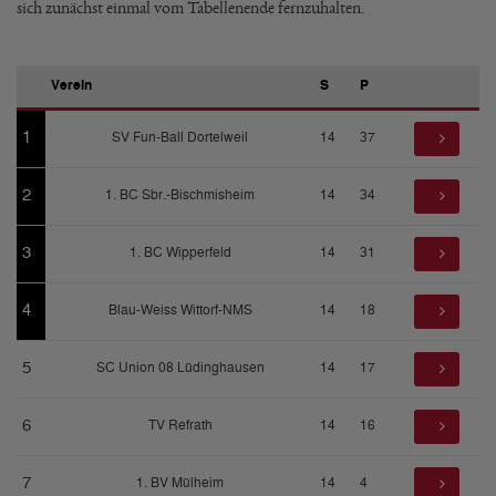
sich zunächst einmal vom Tabellenende fernzuhalten.
Verein
S
P
1
SV Fun-Ball Dortelweil
14
37
2
1. BC Sbr.-Bischmisheim
14
34
3
1. BC Wipperfeld
14
31
4
Blau-Weiss Wittorf-NMS
14
18
5
SC Union 08 Lüdinghausen
14
17
6
TV Refrath
14
16
7
1. BV Mülheim
14
4