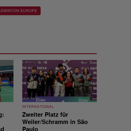
ADMINTON EUROPE
INTERNATIONAL
g:
Zweiter Platz für
INTERNATIONAL
Weiler/Schramm in São
Bronze für 
nd
Paulo
den Europea