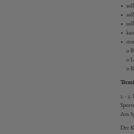
sol
sol
sol
kan
mus
o B
o L
o R
Termi
3. - 5
Sport
Am Sp
Der K