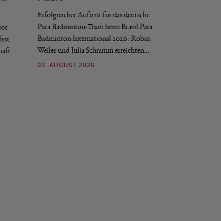
Erfolgreicher Auftritt für das deutsche
Historischer Erfol
Para Badminton-Team beim Brazil Para
ior
Bei den European U
Badminton International 2026: Robin
est.
Salerno sicherte sic
Weiler und Julia Schramm erreichten…
haft
30. JULI 2026
03. AUGUST 2026