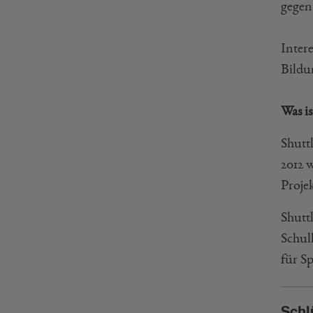
gegen
Intere
Bildu
Was i
Shutt
2012 w
Proje
Shutt
Schul
für S
Schl