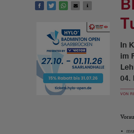
B
T
In 
im 
Leh
04.
VON R
Vorau
mus