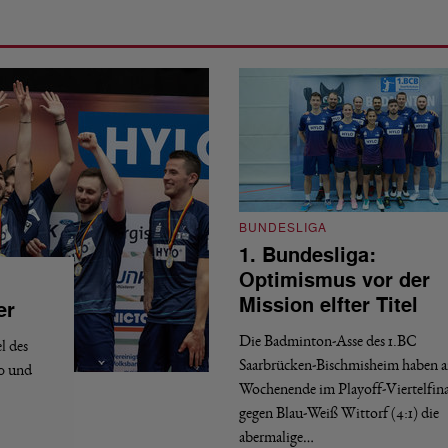
BUNDESLIGA
1. Bundesliga:
Optimismus vor der
Mission elfter Titel
er
Die Badminton-Asse des 1.BC
l des
Saarbrücken-Bischmisheim haben 
:0 und
Wochenende im Playoff-Viertelfina
gegen Blau-Weiß Wittorf (4:1) die
abermalige…