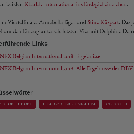
n bei den
Kharkiv International ins Endspiel einziehen
.
im Viertelfinale: Annabella Jäger und
Stine Küspert
. Das
 um den Einzug unter die letzten Vier mit Delphine Delru
erführende Links
EX Belgian International 2018: Ergebnisse
EX Belgian International 2018: Alle Ergebnisse der DBV
üsselwörter
MINTON EUROPE
1. BC SBR.-BISCHMISHEIM
YVONNE LI