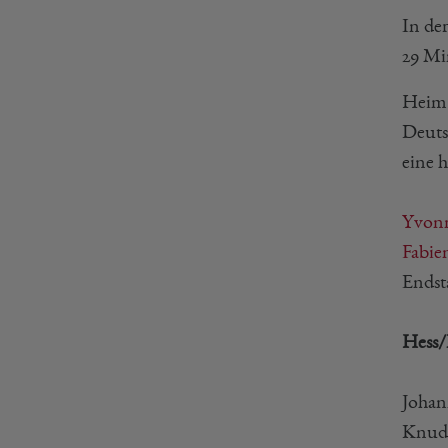
In de
29 Min
Heim 
Deuts
eine 
Yvonn
Fabie
Endst
Hess/P
Johan
Knuds