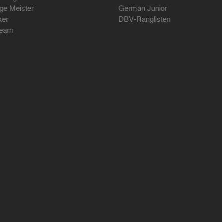
ige Meister
German Junior
ker
DBV-Ranglisten
ream