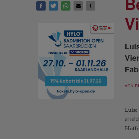
B
Vi
Lui
Vier
Fab
VON R
Luise
errei
Hoffn