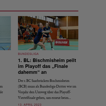
BUNDESLIGA
1. BL: Bischmisheim peilt
BUNDESLIGA
im Playoff das „Finale
1. BL: Bisc
dahemm“ an
seine Hausau
Der 1.BC Saarbrücken-Bischmisheim
Die Badminton-Ass
am
(BCB) muss als Bundesliga-Dritter wie im
am letzten Doppelsp
le
Vorjahr den Umweg über das Playoff-
gemacht: 6:1 gege
Viertelfinale gehen, um erneut beim…
03. APRIL 2023
13. APRIL 2023