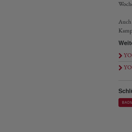
Woche
Auch 
Kampf
Weit
YON
YON
Schl
BAD