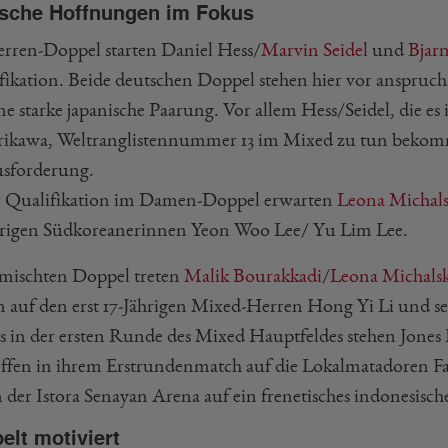
sche Hoffnungen im Fokus
rren-Doppel starten Daniel Hess/
Marvin Seidel
und
Bjarn
fikation. Beide deutschen Doppel stehen hier vor anspruchs
ine starke japanische Paarung. Vor allem Hess/Seidel, die e
ikawa, Weltranglistennummer 13 im Mixed zu tun bekomm
sforderung.
r Qualifikation im Damen-Doppel erwarten
Leona Michals
hrigen Südkoreanerinnen Yeon Woo Lee/ Yu Lim Lee.
mischten Doppel treten
Malik Bourakkadi
/
Leona Michalsk
en auf den erst 17-Jährigen Mixed-Herren Hong Yi Li und se
ts in der ersten Runde des Mixed Hauptfeldes stehen Jon
reffen in ihrem Erstrundenmatch auf die Lokalmatadoren 
n der Istora Senayan Arena auf ein frenetisches indonesisch
elt motiviert