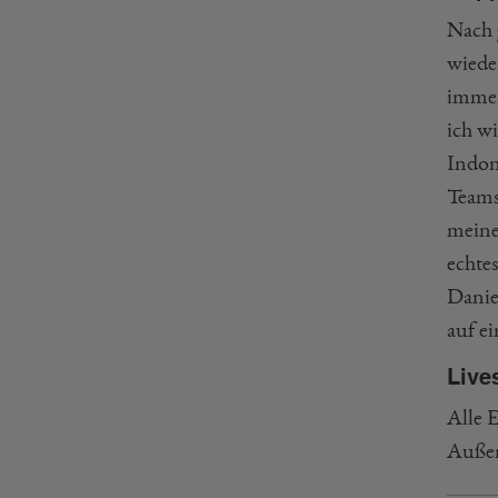
Nach 
wiede
immer
ich wi
Indon
Teams
meiner
echte
Danie
auf ei
Live
Alle 
Außer