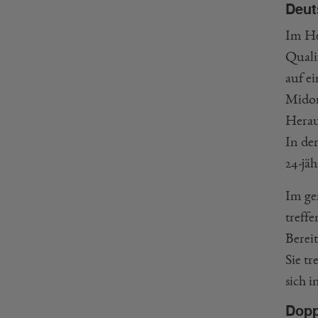
Deut
Im He
Quali
auf e
Midor
Herau
In de
24-jä
Im ge
treff
Berei
Sie t
sich i
Dopp