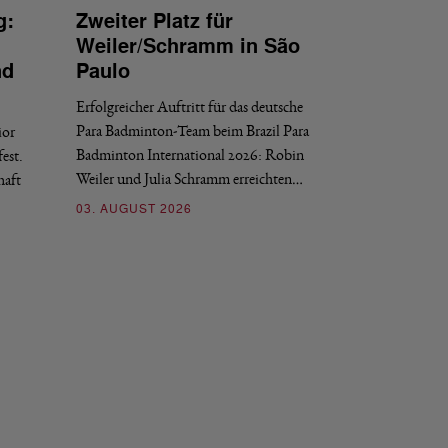
g:
Zweiter Platz für
INTERNATIONAL
Weiler/Schramm in São
Bronze für 
nd
Paulo
den Europea
Erfolgreicher Auftritt für das deutsche
Historischer Erfol
Para Badminton-Team beim Brazil Para
ior
Bei den European U
Badminton International 2026: Robin
est.
Salerno sicherte sic
Weiler und Julia Schramm erreichten…
haft
30. JULI 2026
03. AUGUST 2026