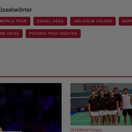
üsselwörter
 WORLD TOUR
DANIEL HESS
JAN COLIN VÖLKER
MARV
NE GEISS
PHUONG THUC NGUYEN
INTERNATIONAL