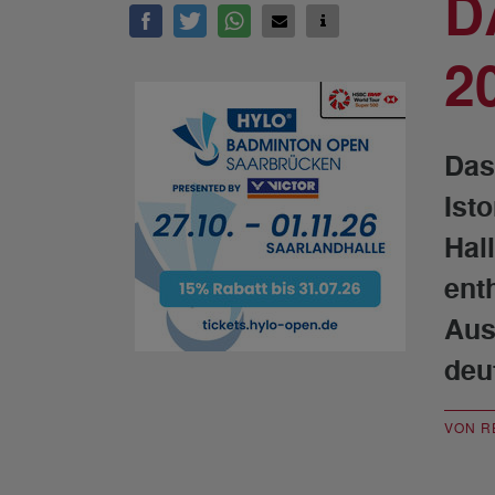
D
2
Das
Ist
Hal
ent
Aus
deu
VON R