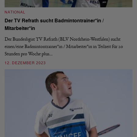
NATIONAL
Der TV Refrath sucht Badmintontrainer*in /
B
Mitarbeiter*in
1.
Der Bundesligist TV Refrath (BLV Nordrhein-Westfalen) sucht
Es
einen/eine Badmintontrainer*in / Mitarbeiter*in in Teilzeit für 20
in
Stunden pro Woche plus…
en
12. DEZEMBER 2023
1