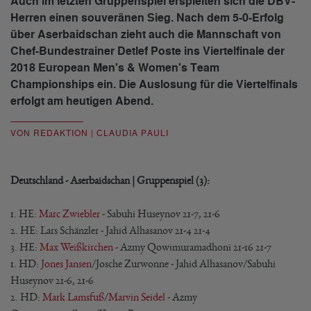
Auch im letzten Gruppenspiel erspielten sich die DBV-
Herren einen souveränen Sieg. Nach dem 5-0-Erfolg
über Aserbaidschan zieht auch die Mannschaft von
Chef-Bundestrainer Detlef Poste ins Viertelfinale der
2018 European Men's & Women's Team
Championships ein. Die Auslosung für die Viertelfinals
erfolgt am heutigen Abend.
VON REDAKTION | CLAUDIA PAULI
Deutschland - Aserbaidschan | Gruppenspiel (3):
1. HE:
Marc Zwiebler
- Sabuhi Huseynov 21-7, 21-6
2. HE: Lars Schänzler - Jahid Alhasanov 21-4 21-4
3. HE:
Max Weißkirchen
- Azmy Qowimuramadhoni 21-16 21-7
1. HD:
Jones Jansen
/Josche Zurwonne - Jahid Alhasanov/Sabuhi
Huseynov 21-6, 21-6
2. HD:
Mark Lamsfuß
/
Marvin Seidel
- Azmy