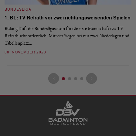
BUNDESLIGA
B
1. BL: TV Refrath vor zwei richtungsweisenden Spielen
1
Bislang läuft die Bundesligasaison für die erste Mannschaft des TV
Di
Refrath sehr ordentlich. Mit vier Siegen bei nur zwei Niederlagen und
BW
Tabellenplatz…
Re
08. NOVEMBER 2023
0