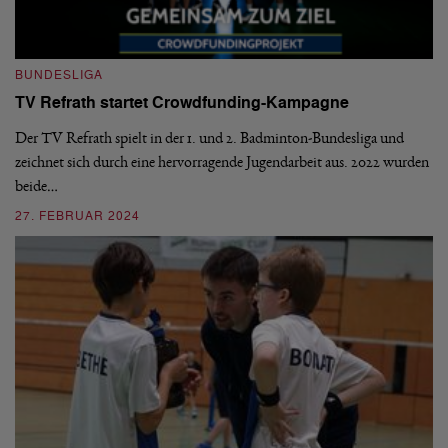
BUNDESLIGA
B
TV Refrath startet Crowdfunding-Kampagne
1
S
Der TV Refrath spielt in der 1. und 2. Badminton-Bundesliga und
zeichnet sich durch eine hervorragende Jugendarbeit aus. 2022 wurden
De
beide…
mi
n
27. FEBRUAR 2024
2