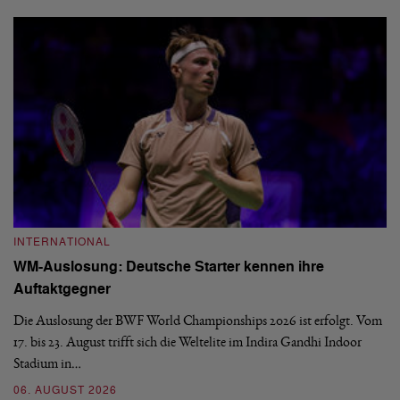
INTERNATIONAL
I
WM-Auslosung: Deutsche Starter kennen ihre
B
Auftaktgegner
U
d
Die Auslosung der BWF World Championships 2026 ist erfolgt. Vom
Hi
17. bis 23. August trifft sich die Weltelite im Indira Gandhi Indoor
de
Stadium in…
si
06. AUGUST 2026
30