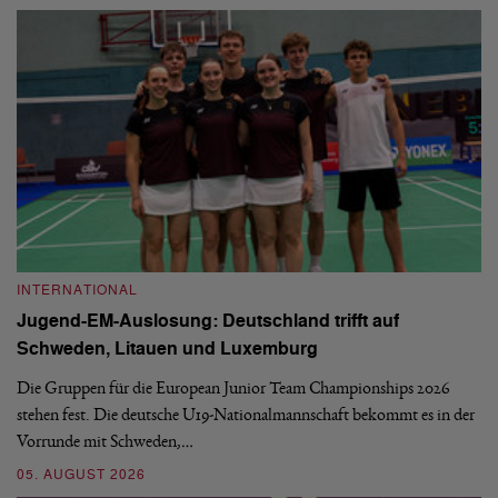
INTERNATIONAL
I
Jugend-EM-Auslosung: Deutschland trifft auf
B
Schweden, Litauen und Luxemburg
S
Die Gruppen für die European Junior Team Championships 2026
De
stehen fest. Die deutsche U19-Nationalmannschaft bekommt es in der
ve
Vorrunde mit Schweden,…
gr
05. AUGUST 2026
03