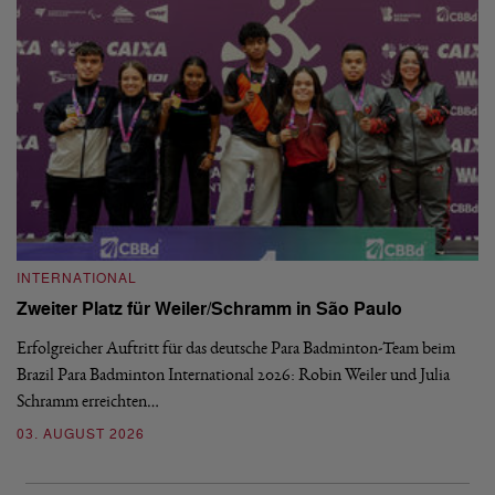
INTERNATIONAL
I
Zweiter Platz für Weiler/Schramm in São Paulo
D
Erfolgreicher Auftritt für das deutsche Para Badminton-Team beim
Di
Brazil Para Badminton International 2026: Robin Weiler und Julia
de
Schramm erreichten…
Gl
03. AUGUST 2026
28