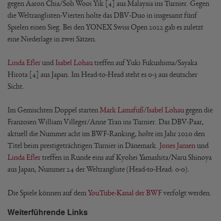
gegen Aaron Chia/Soh Wooi Yik [4] aus Malaysia ins Turnier. Gegen
die Weltranglisten-Vierten holte das DBV-Duo in insgesamt fünf
Spielen einen Sieg. Bei den YONEX Swiss Open 2022 gab es zuletzt
eine Niederlage in zwei Sätzen.
Linda Efler
und
Isabel Lohau
treffen auf Yuki Fukushima/Sayaka
Hirota [4] aus Japan. Im Head-to-Head steht es 0-3 aus deutscher
Sicht.
Im Gemischten Doppel starten
Mark Lamsfuß
/
Isabel Lohau
gegen die
Franzosen William Villeger/Anne Tran ins Turnier. Das DBV-Paar,
aktuell die Nummer acht im BWF-Ranking, holte im Jahr 2020 den
Titel beim prestigeträchtigen Turnier in Dänemark.
Jones Jansen
und
Linda Efler
treffen in Runde eins auf Kyohei Yamashita/Naru Shinoya
aus Japan, Nummer 24 der Weltrangliste (Head-to-Head: 0-0).
Die Spiele können auf dem
YouTube-Kanal der BWF
verfolgt werden.
Weiterführende Links