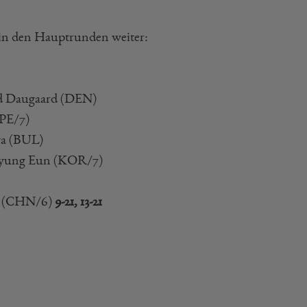
 in den Hauptrunden weiter:
id Daugaard (DEN)
TPE/7)
va (BUL)
Kyung Eun (KOR/7)
g (CHN/6)
9-21, 13-21