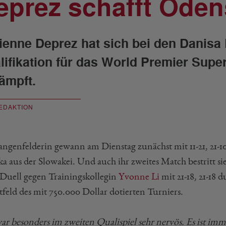
eprez schafft Oden
ienne Deprez hat sich bei den Danis
lifikation für das World Premier Supe
ämpft.
EDAKTION
angenfelderin gewann am Dienstag zunächst mit 11-21, 21-1
a aus der Slowakei. Und auch ihr zweites Match bestritt sie
uell gegen Trainingskollegin
Yvonne Li
mit 21-18, 21-18 
feld des mit 750.000 Dollar dotierten Turniers.
war besonders im zweiten Qualispiel sehr nervös. Es ist im