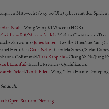
rgigen Mittwoch (ab 09.00 Uhr) geht es mit den Spielen
abian Roth
- Wong Wing Ki Vincent (HGK)
Mark Lamsfuß
/
Marvin Seidel
- Mathias Christiansen/Dav
osche Zurwonne/
Jones Jansen
- Lee Jhe-Huei/Lee Yang (
sabel Herttrich/
Carla Nelte
- Gabriela Stoeva/Stefani Stoe
ohanna Goliszewski/
Lara Käpplein
- Chang Ye Na/Jung 
Mark Lamsfuß
/Isabel Herttrich - Qualifikanten
Marvin Seidel
/
Linda Efler
- Wang Yilyu/Huang Dongpin
 Sie auch:
rk Open: Start am Dienstag