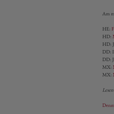
Am mo
HE:
F
HD:
HD: J
DD: I
DD: J
MX:
MX:
Lesen
Denma