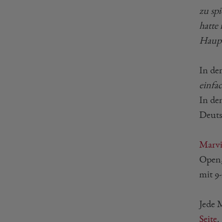
zu sp
hatte
Haupt
In der
einfa
In de
Deuts
Marvi
Open,
mit 9-2
Jede 
Seite
.