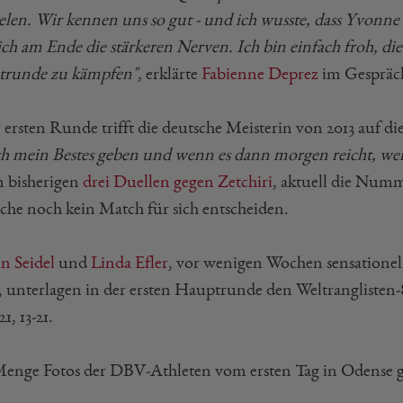
ielen. Wir kennen uns so gut - und ich wusste, dass Yvonn
 ich am Ende die stärkeren Nerven. Ich bin einfach froh, di
runde zu kämpfen"
, erklärte
Fabienne Deprez
im Gespräc
 ersten Runde trifft die deutsche Meisterin von 2013 auf di
ch mein Bestes geben und wenn es dann morgen reicht, werd
n bisherigen
drei Duellen gegen Zetchiri
, aktuell die Numm
che noch kein Match für sich entscheiden.
n Seidel
und
Linda Efler
, vor wenigen Wochen sensationell
 unterlagen in der ersten Hauptrunde den Weltrangliste
1, 13-21.
Menge Fotos der DBV-Athleten vom ersten Tag in Odense gi