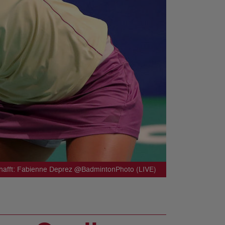
chafft: Fabienne Deprez @BadmintonPhoto (LIVE)