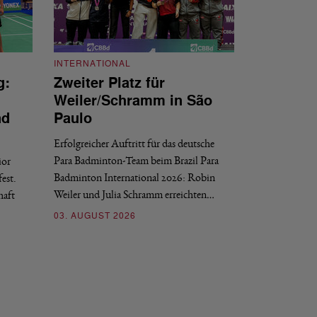
INTERNATIONAL
g:
Zweiter Platz für
INTERNATIONAL
Weiler/Schramm in São
Bronze für 
nd
Paulo
den Europea
Erfolgreicher Auftritt für das deutsche
Historischer Erfol
Para Badminton-Team beim Brazil Para
ior
Bei den European U
Badminton International 2026: Robin
est.
Salerno sicherte sic
Weiler und Julia Schramm erreichten…
haft
30. JULI 2026
03. AUGUST 2026