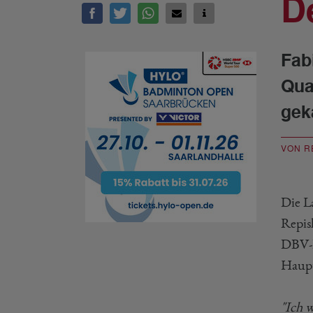
D
Fab
Qua
gek
VON R
Die L
Repisk
DBV-D
Haupt
"Ich 