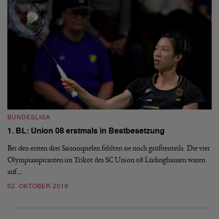
I
Y
BUNDESLIGA
Am
1. BL: Union 08 erstmals in Bestbesetzung
Fü
Bei den ersten drei Saisonspielen fehlten sie noch größtenteils. Die vier
Fe
Olympiaaspiranten im Trikot des SC Union 08 Lüdinghausen waren
0
auf…
02. OKTOBER 2019