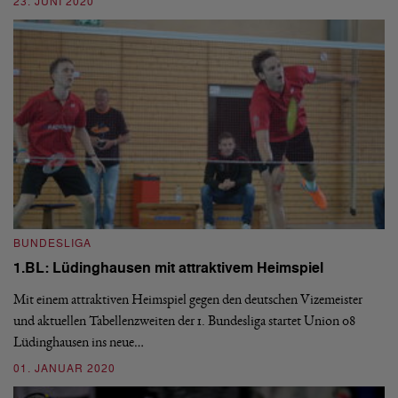
23. JUNI 2020
I
E
BUNDESLIGA
So
1.BL: Lüdinghausen mit attraktivem Heimspiel
De
Mit einem attraktiven Heimspiel gegen den deutschen Vizemeister
Gr
und aktuellen Tabellenzweiten der 1. Bundesliga startet Union 08
0
Lüdinghausen ins neue…
01. JANUAR 2020