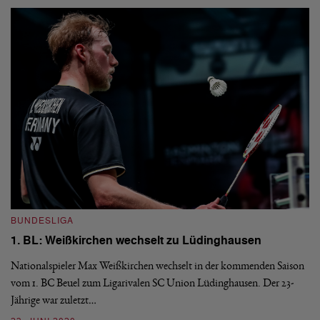
B
1
BUNDESLIGA
P
1. BL: Weißkirchen wechselt zu Lüdinghausen
Di
Nationalspieler Max Weißkirchen wechselt in der kommenden Saison
un
vom 1. BC Beuel zum Ligarivalen SC Union Lüdinghausen. Der 23-
0
Jährige war zuletzt…