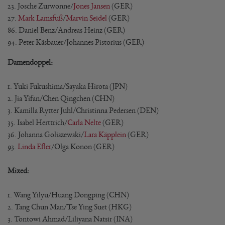
23. Josche Zurwonne/
Jones Jansen
(GER)
27.
Mark Lamsfuß
/
Marvin Seidel
(GER)
86. Daniel Benz/Andreas Heinz (GER)
94. Peter Käsbauer/Johannes Pistorius (GER)
Damendoppel:
1. Yuki Fukushima/Sayaka Hirota (JPN)
2. Jia Yifan/Chen Qingchen (CHN)
3. Kamilla Rytter Juhl/Christinna Pedersen (DEN)
35. Isabel Herttrich/
Carla Nelte
(GER)
36. Johanna Goliszewski/
Lara Käpplein
(GER)
93.
Linda Efler
/Olga Konon (GER)
Mixed:
1. Wang Yilyu/Huang Dongping (CHN)
2. Tang Chun Man/Tse Ying Suet (HKG)
3. Tontowi Ahmad/Liliyana Natsir (INA)