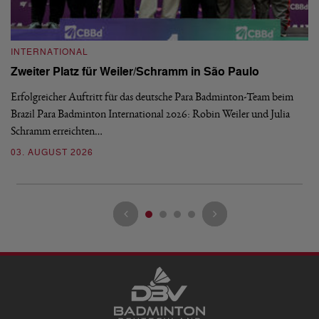
INTERNATIONAL
I
Zweiter Platz für Weiler/Schramm in São Paulo
D
Erfolgreicher Auftritt für das deutsche Para Badminton-Team beim
Di
Brazil Para Badminton International 2026: Robin Weiler und Julia
de
Schramm erreichten…
Gl
03. AUGUST 2026
28