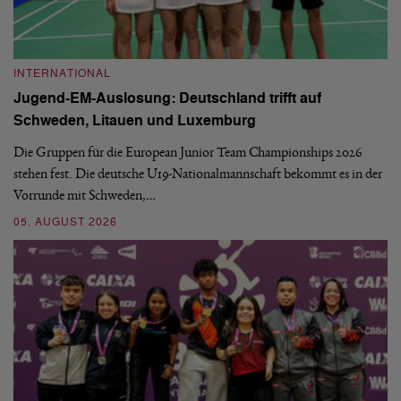
INTERNATIONAL
I
Jugend-EM-Auslosung: Deutschland trifft auf
B
Schweden, Litauen und Luxemburg
S
Die Gruppen für die European Junior Team Championships 2026
De
stehen fest. Die deutsche U19-Nationalmannschaft bekommt es in der
ve
Vorrunde mit Schweden,…
gr
05. AUGUST 2026
03