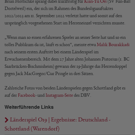
Brian Holtschke sprang dabei kurzfristig für
Kian-Yu Oei
(SV Fun-Ball
Dortelweil) ein, der sich im Rahmen des Bundesligaauftaktes
2022/2023 am 11. September 2022 verletzt hatte und somit auf den
ursprünglich vorgesehenen Start im Herreneinzel verzichten musste.
„Wenn man so einen erfahrenen Spieler an seiner Seite hat und so ein
tolles Publikum da ist, läuft es schon“, meinte etwa
Malik Bourakkadi
nach seinem ersten Auftritt bei einem Länderspiel im
Erwachsenenbereich. Mit dem 27 Jahre alten Johannes Pistorius (1. BC
Saarbrücken-Bischmisheim) gewann der 19-Jährige das Herrendoppel
gegen Jack MacGregor/Ciar Pringle in drei Sätzen.
Zahlreiche Fotos von beiden Länderspielen gegen Schottland gibt es
auf der
Facebook
- und
Instagram-Seite
des DBV.
Weiterführende Links
Länderspiel O19 | Ergebnisse: Deutschland -
Schottland (Warendorf)