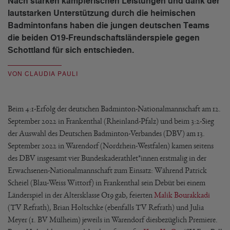
Nach starken kämpferischen Leistungen und dank der
lautstarken Unterstützung durch die heimischen
Badmintonfans haben die jungen deutschen Teams
die beiden O19-Freundschaftsländerspiele gegen
Schottland für sich entschieden.
VON CLAUDIA PAULI
Beim 4:1-Erfolg der deutschen Badminton-Nationalmannschaft am 12.
September 2022 in Frankenthal (Rheinland-Pfalz) und beim 3:2-Sieg
der Auswahl des Deutschen Badminton-Verbandes (DBV) am 13.
September 2022 in Warendorf (Nordrhein-Westfalen) kamen seitens
des DBV insgesamt vier Bundeskaderathlet*innen erstmalig in der
Erwachsenen-Nationalmannschaft zum Einsatz: Während Patrick
Scheiel (Blau-Weiss Wittorf) in Frankenthal sein Debüt bei einem
Länderspiel in der Altersklasse O19 gab, feierten
Malik Bourakkadi
(TV Refrath), Brian Holtschke (ebenfalls TV Refrath) und Julia
Meyer (1. BV Mülheim) jeweils in Warendorf diesbezüglich Premiere.