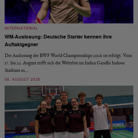
INTERNATIONAL
I
WM-Auslosung: Deutsche Starter kennen ihre
B
Auftaktgegner
U
d
Die Auslosung der BWF World Championships 2026 ist erfolgt. Vom
Hi
17. bis 23. August trifft sich die Weltelite im Indira Gandhi Indoor
de
Stadium in…
si
06. AUGUST 2026
30