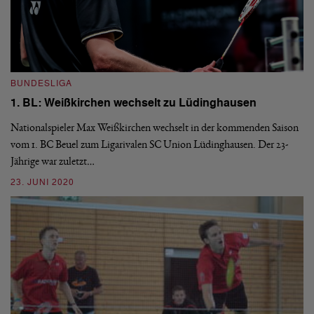
B
1
BUNDESLIGA
P
1. BL: Weißkirchen wechselt zu Lüdinghausen
Di
Nationalspieler Max Weißkirchen wechselt in der kommenden Saison
un
vom 1. BC Beuel zum Ligarivalen SC Union Lüdinghausen. Der 23-
0
Jährige war zuletzt…
23. JUNI 2020