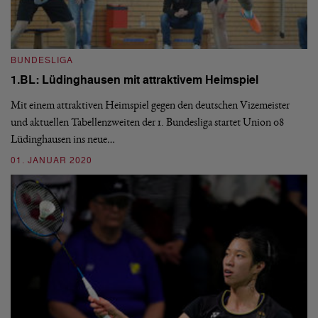
I
E
BUNDESLIGA
So
1.BL: Lüdinghausen mit attraktivem Heimspiel
De
Mit einem attraktiven Heimspiel gegen den deutschen Vizemeister
Gr
und aktuellen Tabellenzweiten der 1. Bundesliga startet Union 08
0
Lüdinghausen ins neue…
01. JANUAR 2020