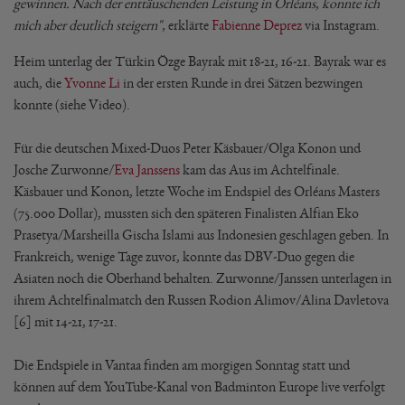
gewinnen. Nach der enttäuschenden Leistung in Orléans, konnte ich
mich aber deutlich steigern",
erklärte
Fabienne Deprez
via Instagram.
Heim unterlag der Türkin Özge Bayrak mit 18-21, 16-21. Bayrak war es
auch, die
Yvonne Li
in der ersten Runde in drei Sätzen bezwingen
konnte (siehe Video).
Für die deutschen Mixed-Duos Peter Käsbauer/Olga Konon und
Josche Zurwonne/
Eva Janssens
kam das Aus im Achtelfinale.
Käsbauer und Konon, letzte Woche im Endspiel des Orléans Masters
(75.000 Dollar), mussten sich den späteren Finalisten Alfian Eko
Prasetya/Marsheilla Gischa Islami aus Indonesien geschlagen geben. In
Frankreich, wenige Tage zuvor, konnte das DBV-Duo gegen die
Asiaten noch die Oberhand behalten. Zurwonne/Janssen unterlagen in
ihrem Achtelfinalmatch den Russen Rodion Alimov/Alina Davletova
[6] mit 14-21, 17-21.
Die Endspiele in Vantaa finden am morgigen Sonntag statt und
können auf dem YouTube-Kanal von Badminton Europe live verfolgt