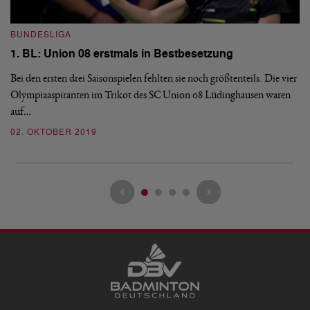
I
Y
BUNDESLIGA
Am
1. BL: Union 08 erstmals in Bestbesetzung
Fü
Bei den ersten drei Saisonspielen fehlten sie noch größtenteils. Die vier
Fe
Olympiaaspiranten im Trikot des SC Union 08 Lüdinghausen waren
0
auf…
02. OKTOBER 2019