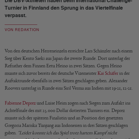
Die DBV-Athleten haben beim International Challenge-
Turnier in Finnland den Sprung in das Viertelfinale
verpasst.
VON REDAKTION
Von den deutschen Herreneinzeln erreichte Lars Schänzler nach einem
Sieg über Kento Saeki aus Japan die zweite Runde. Dort unterlag der
Refrather dem Finnen Eetu Heino in zwei Sätzen. Gegen Heino
musste sich zuvor bereits der deutsche Vizemeister
Kai Schäfer
in der
Auftaktrunde ebenfalls in zwei Sätzen geschlagen geben. Alexander
Roovers unterlag in Runde eins Siril Verma aus Indien mit 19-21, 12-21.
Fabienne Deprez
und Luise Heim zogen nach Siegen zum Aufakt ins
Achtelfinale des mit 25.000 Dollar dotierten Turniers ein. Deprez
musste sich der späteren Finalistin und an Position drei gesetzten
Gregoria Mariska Tunjung aus Indonesien in drei Sätzen geschlagen
gaben.
"Leider konnte ich das Spiel trotz hartem Kampf nicht