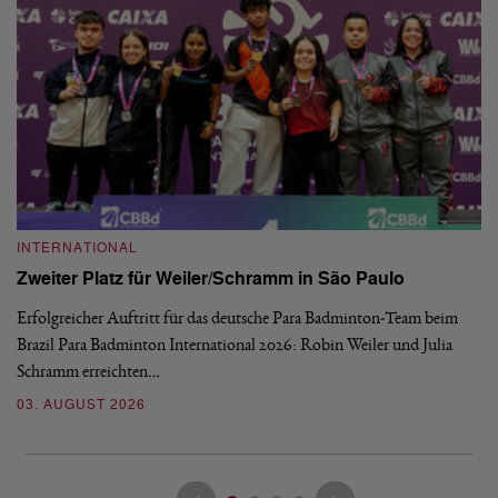
INTERNATIONAL
I
Zweiter Platz für Weiler/Schramm in São Paulo
D
Erfolgreicher Auftritt für das deutsche Para Badminton-Team beim
Di
Brazil Para Badminton International 2026: Robin Weiler und Julia
de
Schramm erreichten…
Gl
03. AUGUST 2026
28