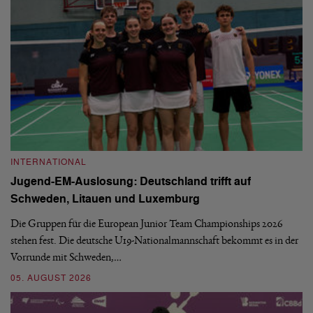
INTERNATIONAL
I
Jugend-EM-Auslosung: Deutschland trifft auf
B
Schweden, Litauen und Luxemburg
S
Die Gruppen für die European Junior Team Championships 2026
De
stehen fest. Die deutsche U19-Nationalmannschaft bekommt es in der
ve
Vorrunde mit Schweden,…
gr
05. AUGUST 2026
03