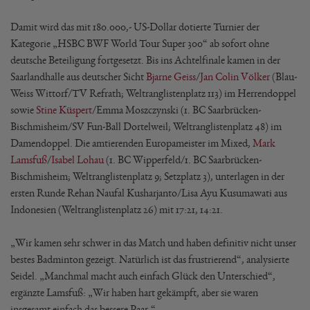
Damit wird das mit 180.000,- US-Dollar dotierte Turnier der
Kategorie „HSBC BWF World Tour Super 300“ ab sofort ohne
deutsche Beteiligung fortgesetzt. Bis ins Achtelfinale kamen in der
Saarlandhalle aus deutscher Sicht
Bjarne Geiss
/
Jan Colin Völker
(Blau-
Weiss Wittorf/TV Refrath; Weltranglistenplatz 113) im Herrendoppel
sowie
Stine Küspert
/Emma Moszczynski (1. BC Saarbrücken-
Bischmisheim/SV Fun-Ball Dortelweil; Weltranglistenplatz 48) im
Damendoppel. Die amtierenden Europameister im Mixed,
Mark
Lamsfuß
/
Isabel Lohau
(1. BC Wipperfeld/1. BC Saarbrücken-
Bischmisheim; Weltranglistenplatz 9; Setzplatz 3), unterlagen in der
ersten Runde Rehan Naufal Kusharjanto/Lisa Ayu Kusumawati aus
Indonesien (Weltranglistenplatz 26) mit 17:21, 14:21.
„Wir kamen sehr schwer in das Match und haben definitiv nicht unser
bestes Badminton gezeigt. Natürlich ist das frustrierend“, analysierte
Seidel. „Manchmal macht auch einfach Glück den Unterschied“,
ergänzte Lamsfuß: „Wir haben hart gekämpft, aber sie waren
insgesamt einfach das bessere Paar.“