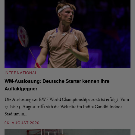
INTERNATIONAL
I
WM-Auslosung: Deutsche Starter kennen ihre
B
Auftaktgegner
U
d
Die Auslosung der BWF World Championships 2026 ist erfolgt. Vom
Hi
17. bis 23. August trifft sich die Weltelite im Indira Gandhi Indoor
de
Stadium in…
si
06. AUGUST 2026
30