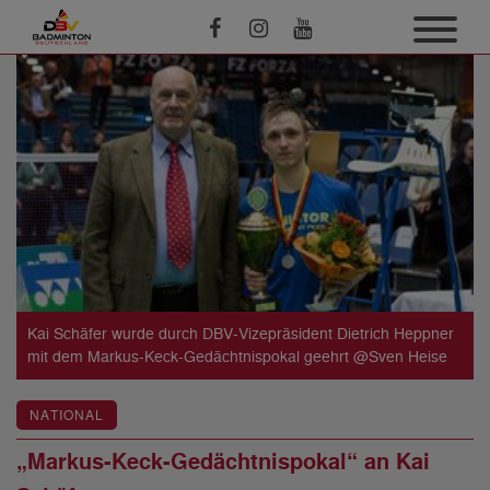
Kai Schäfer wurde durch DBV-Vizepräsident Dietrich Heppner
mit dem Markus-Keck-Gedächtnispokal geehrt @Sven Heise
NATIONAL
„Markus-Keck-Gedächtnispokal“ an Kai