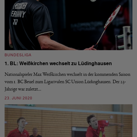
B
1
BUNDESLIGA
P
1. BL: Weißkirchen wechselt zu Lüdinghausen
Di
Nationalspieler Max Weißkirchen wechselt in der kommenden Saison
un
vom 1. BC Beuel zum Ligarivalen SC Union Lüdinghausen. Der 23-
0
Jährige war zuletzt…
23. JUNI 2020