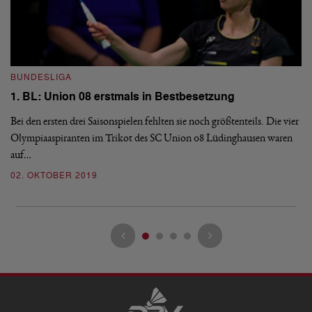
I
Y
BUNDESLIGA
Am
1. BL: Union 08 erstmals in Bestbesetzung
Fü
Bei den ersten drei Saisonspielen fehlten sie noch größtenteils. Die vier
Fe
Olympiaaspiranten im Trikot des SC Union 08 Lüdinghausen waren
0
auf…
02. OKTOBER 2019