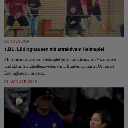
I
E
BUNDESLIGA
So
1.BL: Lüdinghausen mit attraktivem Heimspiel
De
Mit einem attraktiven Heimspiel gegen den deutschen Vizemeister
Gr
und aktuellen Tabellenzweiten der 1. Bundesliga startet Union 08
0
Lüdinghausen ins neue…
01. JANUAR 2020