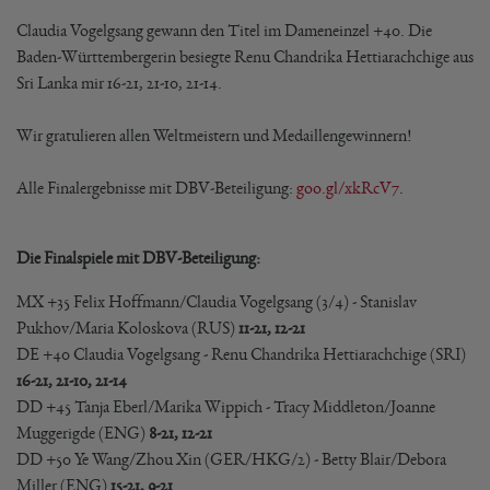
Claudia Vogelgsang gewann den Titel im Dameneinzel +40. Die
Baden-Württembergerin besiegte Renu Chandrika Hettiarachchige aus
Sri Lanka mir 16-21, 21-10, 21-14.
Wir gratulieren allen Weltmeistern und Medaillengewinnern!
Alle Finalergebnisse mit DBV-Beteiligung:
goo.gl/xkRcV7
.
Die Finalspiele mit DBV-Beteiligung:
MX +35 Felix Hoffmann/Claudia Vogelgsang (3/4) - Stanislav
Pukhov/Maria Koloskova (RUS)
11-21, 12-21
DE +40 Claudia Vogelgsang - Renu Chandrika Hettiarachchige (SRI)
16-21, 21-10, 21-14
DD +45 Tanja Eberl/Marika Wippich - Tracy Middleton/Joanne
Muggerigde (ENG)
8-21, 12-21
DD +50 Ye Wang/Zhou Xin (GER/HKG/2) - Betty Blair/Debora
Miller (ENG)
15-21, 9-21