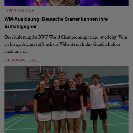
INTERNATIONAL
I
WM-Auslosung: Deutsche Starter kennen ihre
B
Auftaktgegner
U
d
Die Auslosung der BWF World Championships 2026 ist erfolgt. Vom
Hi
17. bis 23. August trifft sich die Weltelite im Indira Gandhi Indoor
de
Stadium in…
si
06. AUGUST 2026
30