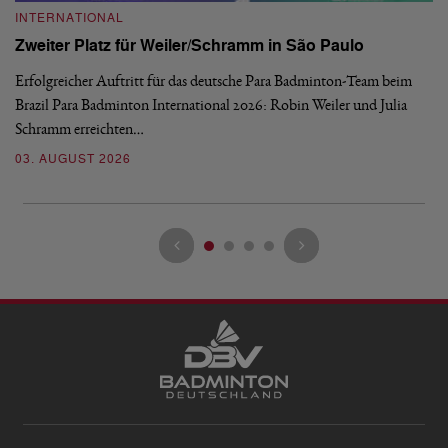
INTERNATIONAL
I
Zweiter Platz für Weiler/Schramm in São Paulo
D
Erfolgreicher Auftritt für das deutsche Para Badminton-Team beim
Di
Brazil Para Badminton International 2026: Robin Weiler und Julia
de
Schramm erreichten…
Gl
03. AUGUST 2026
28