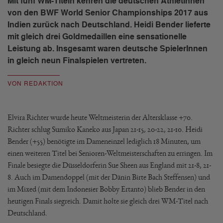
Mit fünf WM-Titeln kehren die deutschen AthletInnen
von den BWF World Senior Championships 2017 aus
Indien zurück nach Deutschland. Heidi Bender lieferte
mit gleich drei Goldmedaillen eine sensationelle
Leistung ab. Insgesamt waren deutsche SpielerInnen
in gleich neun Finalspielen vertreten.
VON REDAKTION
Elvira Richter wurde heute Weltmeisterin der Altersklasse +70.
Richter schlug Sumiko Kaneko aus Japan 21-15, 20-22, 21-10. Heidi
Bender (+55) benötigte im Dameneinzel lediglich 18 Minuten, um
einen weiteren Titel bei Senioren-Weltmeisterschaften zu erringen. Im
Finale besiegte die Düsseldorferin Sue Sheen aus England mit 21-8, 21-
8. Auch im Damendoppel (mit der Dänin Birte Bach Steffensen) und
im Mixed (mit dem Indonesier Bobby Ertanto) blieb Bender in den
heutigen Finals siegreich. Damit holte sie gleich drei WM-Titel nach
Deutschland.