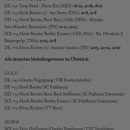
DE +50 Tanja Eberl - Zhou Xin (HKG)
16-21, 21-18, 18-21
DE +55 Heidi Bender (1) - Sue Sheen (ENG)
21-8, 21-8
DD +55 Heidi Bender/Birte Bach (GER/DEN) - Miyoko
Sato/Kuniko Yamamoto (JPN)
21-12, 21-15
MX +55 Heidi Bender/Bobby Ertanto (GER/INA) - Bo. Devakula/J.
Banjongsilp (THA)
21-15, 21-8
DE +70 Elvira Richter (1) - Sumiko Saneko (JPN)
21-15, 20-22, 21-10
Alle deutschen Medaillengewinner im Überblick:
GOLD
DE +40 Claudia Vogelgsang (VfB Friedrichshafen)
DE +55 Heidi Bender (SC Puhlheim)
DD +55 Heidi Bender/Birte Bach Steffensen (SC Pulheim/Dänemark)
MX +55 Heidi Bender/Bobby Ertanto (SC Puhlheim/Indonesien)
DE +70 Elvira Richter (TV Bous)
SILBER
MX +35 Felix Hoffmann/Claudia Vogelgsang (TSV Neubiberg-