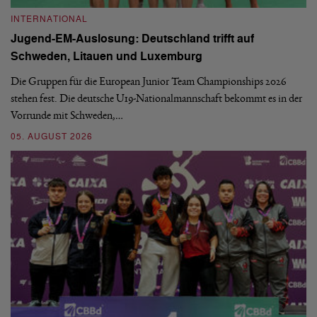
INTERNATIONAL
I
Jugend-EM-Auslosung: Deutschland trifft auf
B
Schweden, Litauen und Luxemburg
S
Die Gruppen für die European Junior Team Championships 2026
De
stehen fest. Die deutsche U19-Nationalmannschaft bekommt es in der
ve
Vorrunde mit Schweden,…
gr
05. AUGUST 2026
03