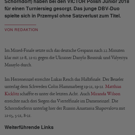
Schorndorf) haben bei den VICTOR Polish Junior 2018
für einen Turniersieg gesorgt. Das junge DBV-Duo
spielte sich in Przemysl ohne Satzverlust zum Titel.
VON REDAKTION
Im Mixed-Finale setzte sich das deutsche Gespann nach 22 Minuten
klar mit 21-8, 21-12 gegen die Ukrainer Danylo Bosniuk und Valyeriya
Masaylo durch.
Im Herreneinzel erreichte Lukas Resch das Halbfinale. Der Beueler
unterlag dem Schweden Colin Hammarberg 19-21, 19-21.
Matthias
Kicklitz
schaffte es unter die letzten Acht. Auch
Miranda Wilson
erreichte nach drei Siegen das Viertelfinale im Dameneinzel. Die
Schorndorferin unterlag hier der Russin Anastasiia Shapovalova mit
21-15, 5-21, 8-21.
Weiterführende Links