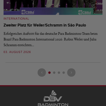
INTERNATIONAL
I
Zweiter Platz für Weiler/Schramm in São Paulo
D
Erfolgreicher Auftritt für das deutsche Para Badminton-Team beim
Di
Brazil Para Badminton International 2026: Robin Weiler und Julia
de
Schramm erreichten…
Gl
03. AUGUST 2026
28