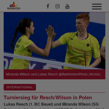
Miranda Wilson und Lukas Resch @BadmintonPhoto (Archiv)
INTERNATIONAL
Turniersieg für Resch/Wilson in Polen
Lukas Resch (1. BC Beuel) und Miranda Wilson (SG