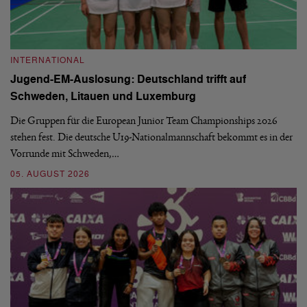
INTERNATIONAL
I
Jugend-EM-Auslosung: Deutschland trifft auf
B
Schweden, Litauen und Luxemburg
S
Die Gruppen für die European Junior Team Championships 2026
De
stehen fest. Die deutsche U19-Nationalmannschaft bekommt es in der
ve
Vorrunde mit Schweden,…
gr
05. AUGUST 2026
03