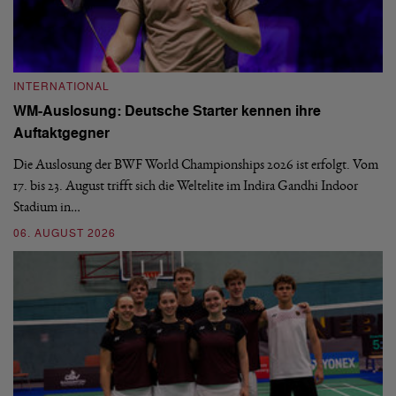
INTERNATIONAL
I
WM-Auslosung: Deutsche Starter kennen ihre
B
Auftaktgegner
U
d
Die Auslosung der BWF World Championships 2026 ist erfolgt. Vom
Hi
17. bis 23. August trifft sich die Weltelite im Indira Gandhi Indoor
de
Stadium in…
si
06. AUGUST 2026
30