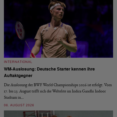
INTERNATIONAL
I
WM-Auslosung: Deutsche Starter kennen ihre
B
Auftaktgegner
U
d
Die Auslosung der BWF World Championships 2026 ist erfolgt. Vom
Hi
17. bis 23. August trifft sich die Weltelite im Indira Gandhi Indoor
de
Stadium in…
si
06. AUGUST 2026
30