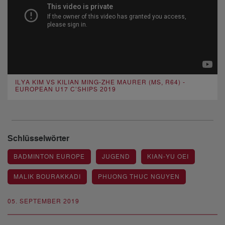
ILYA KIM VS KILIAN MING-ZHE MAURER (MS, R64) -
EUROPEAN U17 C’SHIPS 2019
Schlüsselwörter
BADMINTON EUROPE
JUGEND
KIAN-YU OEI
MALIK BOURAKKADI
PHUONG THUC NGUYEN
05. SEPTEMBER 2019