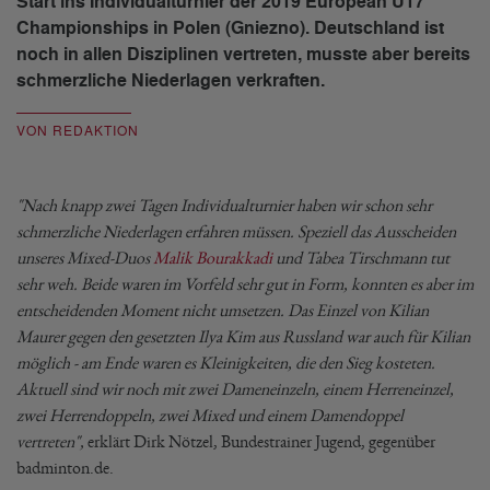
Start ins Individualturnier der 2019 European U17
Championships in Polen (Gniezno). Deutschland ist
noch in allen Disziplinen vertreten, musste aber bereits
schmerzliche Niederlagen verkraften.
VON REDAKTION
"Nach knapp zwei Tagen Individualturnier haben wir schon sehr
schmerzliche Niederlagen erfahren müssen. Speziell das Ausscheiden
unseres Mixed-Duos
Malik Bourakkadi
und Tabea Tirschmann tut
sehr weh. Beide waren im Vorfeld sehr gut in Form, konnten es aber im
entscheidenden Moment nicht umsetzen. Das Einzel von Kilian
Maurer gegen den gesetzten Ilya Kim aus Russland war auch für Kilian
möglich - am Ende waren es Kleinigkeiten, die den Sieg kosteten.
Aktuell sind wir noch mit zwei Dameneinzeln, einem Herreneinzel,
zwei Herrendoppeln, zwei Mixed und einem Damendoppel
vertreten",
erklärt Dirk Nötzel, Bundestrainer Jugend, gegenüber
badminton.de.