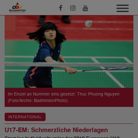
Im Einzel an Nummer eins gesetzt: Thuc Phuong Nguyen
(Foto/Archiv: BadmintonPhoto).
INTERNATIONAL
U17-EM: Schmerzliche Niederlagen