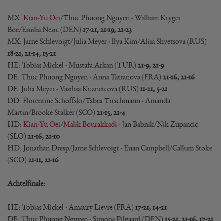
MX:
Kian-Yu Oei
/Thuc Phuong Nguyen - William Kryger
Boe/Emilia Nesic (DEN)
17-21, 21-19, 21-23
MX: Jarne Schlevoigt/Julia Meyer - Ilya Kim/Alisa Shvetsova (RUS)
18-21, 21-14, 15-21
HE: Tobias Mickel - Mustafa Arkan (TUR)
21-9, 21-9
DE: Thuc Phuong Nguyen - Anna Tatranova (FRA)
21-16, 21-16
DE: Julia Meyer - Vasilisa Kuznetcova (RUS)
11-21, 5-21
DD: Florentine Schöffski/Tabea Tirschmann - Amanda
Martin/Brooke Stalker (SCO)
21-15, 21-4
HD:
Kian-Yu Oei
/
Malik Bourakkadi
- Jan Babnik/Nik Zupancic
(SLO)
21-16, 21-10
HD: Jonathan Dresp/Jarne Schlevoigt - Euan Campbell/Callum Stoke
(SCO)
21-11, 21-16
Achtelfinale:
HE: Tobias Mickel - Amaury Lievre (FRA)
17-21, 14-21
DE: Thuc Phuong Nguyen - Simona Pilgaard (DEN)
15-21, 21-16, 17-21