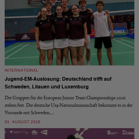
INTERNATIONAL
I
Jugend-EM-Auslosung: Deutschland trifft auf
B
Schweden, Litauen und Luxemburg
S
Die Gruppen für die European Junior Team Championships 2026
De
stehen fest. Die deutsche U19-Nationalmannschaft bekommt es in der
ve
Vorrunde mit Schweden,…
gr
05. AUGUST 2026
03