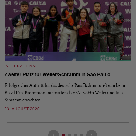
INTERNATIONAL
I
Zweiter Platz für Weiler/Schramm in São Paulo
D
Erfolgreicher Auftritt für das deutsche Para Badminton-Team beim
Di
Brazil Para Badminton International 2026: Robin Weiler und Julia
de
Schramm erreichten…
Gl
03. AUGUST 2026
28