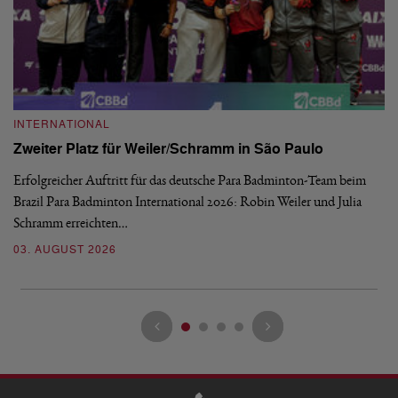
INTERNATIONAL
I
Zweiter Platz für Weiler/Schramm in São Paulo
D
Erfolgreicher Auftritt für das deutsche Para Badminton-Team beim
Di
Brazil Para Badminton International 2026: Robin Weiler und Julia
de
Schramm erreichten…
Gl
03. AUGUST 2026
28