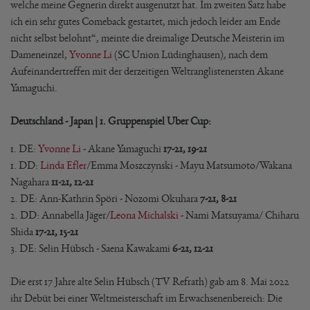
welche meine Gegnerin direkt ausgenutzt hat. Im zweiten Satz habe
ich ein sehr gutes Comeback gestartet, mich jedoch leider am Ende
nicht selbst belohnt“, meinte die dreimalige Deutsche Meisterin im
Dameneinzel,
Yvonne Li
(SC Union Lüdinghausen), nach dem
Aufeinandertreffen mit der derzeitigen Weltranglistenersten Akane
Yamaguchi.
Deutschland - Japan | 1. Gruppenspiel Uber Cup:
1. DE:
Yvonne Li
- Akane Yamaguchi
17-21, 19-21
1. DD:
Linda Efler
/Emma Moszczynski - Mayu Matsumoto/Wakana
Nagahara
11-21, 12-21
2. DE: Ann-Kathrin Spöri - Nozomi Okuhara
7-21, 8-21
2. DD: Annabella Jäger/
Leona Michalski
- Nami Matsuyama/ Chiharu
Shida
17-21, 15-21
3. DE: Selin Hübsch - Saena Kawakami
6-21, 12-21
Die erst 17 Jahre alte Selin Hübsch (TV Refrath) gab am 8. Mai 2022
ihr Debüt bei einer Weltmeisterschaft im Erwachsenenbereich: Die