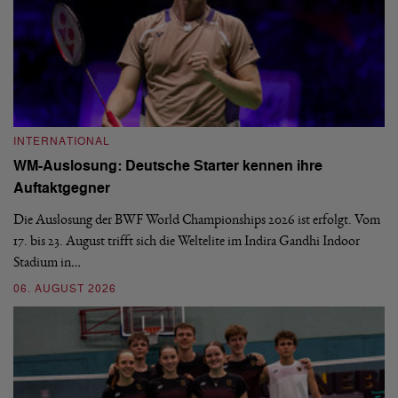
INTERNATIONAL
I
WM-Auslosung: Deutsche Starter kennen ihre
B
Auftaktgegner
U
d
Die Auslosung der BWF World Championships 2026 ist erfolgt. Vom
Hi
17. bis 23. August trifft sich die Weltelite im Indira Gandhi Indoor
de
Stadium in…
si
06. AUGUST 2026
30