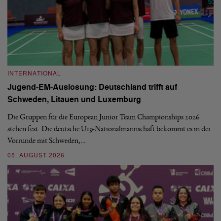
INTERNATIONAL
I
Jugend-EM-Auslosung: Deutschland trifft auf
B
Schweden, Litauen und Luxemburg
S
Die Gruppen für die European Junior Team Championships 2026
De
stehen fest. Die deutsche U19-Nationalmannschaft bekommt es in der
ve
Vorrunde mit Schweden,…
gr
05. AUGUST 2026
03