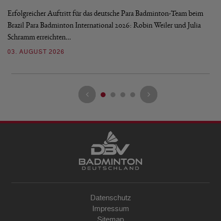
Erfolgreicher Auftritt für das deutsche Para Badminton-Team beim
Di
Brazil Para Badminton International 2026: Robin Weiler und Julia
de
Schramm erreichten…
Gl
03. AUGUST 2026
28
Datenschutz
Impressum
Sitemap