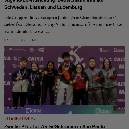
Jugend-EM-Auslosung: Deutschland trifft auf
B
Schweden, Litauen und Luxemburg
S
Die Gruppen für die European Junior Team Championships 2026
De
stehen fest. Die deutsche U19-Nationalmannschaft bekommt es in der
ve
Vorrunde mit Schweden,…
gr
05. AUGUST 2026
03
INTERNATIONAL
I
Zweiter Platz für Weiler/Schramm in São Paulo
D