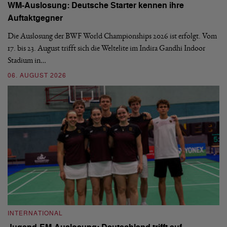
WM-Auslosung: Deutsche Starter kennen ihre
B
Auftaktgegner
U
d
Die Auslosung der BWF World Championships 2026 ist erfolgt. Vom
Hi
17. bis 23. August trifft sich die Weltelite im Indira Gandhi Indoor
de
Stadium in…
si
06. AUGUST 2026
30
INTERNATIONAL
I