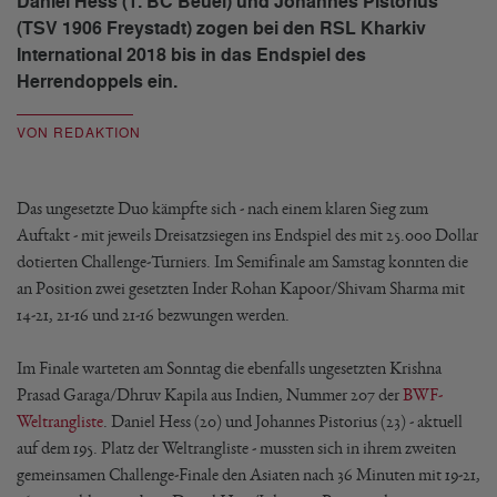
Daniel Hess (1. BC Beuel) und Johannes Pistorius
(TSV 1906 Freystadt) zogen bei den RSL Kharkiv
International 2018 bis in das Endspiel des
Herrendoppels ein.
VON REDAKTION
Das ungesetzte Duo kämpfte sich - nach einem klaren Sieg zum
Auftakt - mit jeweils Dreisatzsiegen ins Endspiel des mit 25.000 Dollar
dotierten Challenge-Turniers. Im Semifinale am Samstag konnten die
an Position zwei gesetzten Inder Rohan Kapoor/Shivam Sharma mit
14-21, 21-16 und 21-16 bezwungen werden.
Im Finale warteten am Sonntag die ebenfalls ungesetzten Krishna
Prasad Garaga/Dhruv Kapila aus Indien, Nummer 207 der
BWF-
Weltrangliste
. Daniel Hess (20) und Johannes Pistorius (23) - aktuell
auf dem 195. Platz der Weltrangliste - mussten sich in ihrem zweiten
gemeinsamen Challenge-Finale den Asiaten nach 36 Minuten mit 19-21,