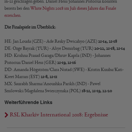
16-21 geschlagen geben. Daniel Hess/Johannes Pistorius konnten
bereits bei den
White Nights 2018 im Juli dieses Jahres das Finale
erreichen
.
Die Finalspiele im Überblick:
HE: Jan Louda (CZE) - Ade Resky Dwicahyo (AZE)
21-14, 21-18
DE: Ozge Bayrak (TUR) - Aliye Demirbag (TUR)
20-22, 21-18, 21-14
HD: Krishna Prasad Garaga/Dhruv Kapila (IND) - Johannes
Pistorius/Daniel Hess (GER)
21-19, 21-16
DD: Amanda Högström/Clara Nistad (SWE) - Kristin Kuuba/Kati-
Kreet Marran (EST)
21-8, 21-11
MX: Saurabh Sharma/Anoushka Parikh (IND) - Pawel
Smilowski/Magdalena Swierczynska (POL)
18-21, 21-19, 22-20
Weiterführende Links
RSL Kharkiv International 2018: Ergebnisse