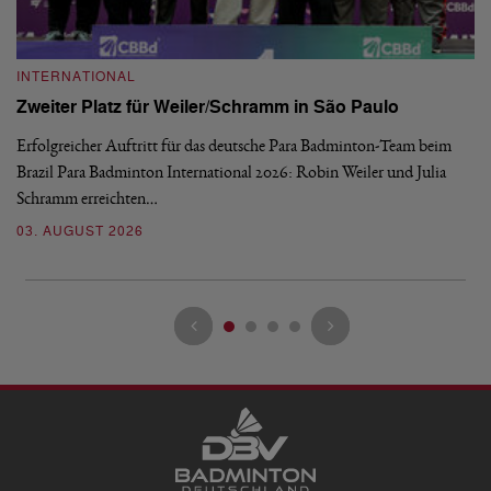
INTERNATIONAL
I
Zweiter Platz für Weiler/Schramm in São Paulo
D
Erfolgreicher Auftritt für das deutsche Para Badminton-Team beim
Di
Brazil Para Badminton International 2026: Robin Weiler und Julia
de
Schramm erreichten…
Gl
03. AUGUST 2026
28