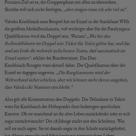
Primäres Ziel sei es, die Gruppenphase mit allen zu überstehen.
Skrzeba will sich nicht festlegen,
„aber einigen traue ich sehr viel zu“.
Valeska Knoblauch zum Beispiel hat im Einzel in der Startklasse WH1
die größten Medaillenchancen, viel wichtiger aber für die Paralympics-
Qualifikation wird das Doppel sein. Warum?
„Wer bei den
Rollstuhlfahrern im Doppel sein Ticket für Tokio gelöst hat, und das
sind am Ende die weltweit sechs besten Teams, darf automatisch im
Einzel starten“,
erklärt der Bundestrainer. Das Duo
Knoblauch/Rongen wäre aktuell dabei. Die Qualifikation über die
Einzel sei dagegen ungewiss.
„Die Ranglistenerste wird der
Weltverband sicher schicken, aber wir können nicht davon ausgehen,
dass Valeska die Nummer eins bleibt.“
Also gilt alle Konzentration den Doppeln. Die Teilnahme in Tokio
wäre für Knoblauch der Höhepunkt ihrer bisherigen sportlichen
Karriere. Ob sie manchmal an ihr altes Leben zurückdenkt oder es sich
sogar zurückwünscht? Die 28-Jährige zuckt mit den Schultern. Was
soll sie auch sagen. Sie ist damals sogar in ihre Schule zurückgekehrt,
hat Abitur gemacht und führt heute ein eigenständiges Leben.