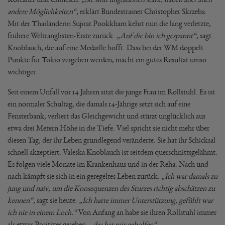
andere Möglichkeiten“,
erklärt Bundestrainer Christopher Skrzeba.
Mit der Thailänderin Sujirat Pookkham kehrt nun die lang verletzte,
frühere Weltranglisten-Erste zurück.
„Auf die bin ich gespannt“
, sagt
Knoblauch, die auf eine Medaille hofft. Dass bei der WM doppelt
Punkte für Tokio vergeben werden, macht ein gutes Resultat umso
wichtiger.
Seit einem Unfall vor 14 Jahren sitzt die junge Frau im Rollstuhl. Es ist
ein normaler Schultag, die damals 14-Jährige setzt sich auf eine
Fensterbank, verliert das Gleichgewicht und stürzt unglücklich aus
etwa drei Metern Höhe in die Tiefe. Viel spricht sie nicht mehr über
diesen Tag, der ihr Leben grundlegend veränderte. Sie hat ihr Schicksal
schnell akzeptiert. Valeska Knoblauch ist seitdem querschnittsgelähmt.
Es folgen viele Monate im Krankenhaus und in der Reha. Nach und
nach kämpft sie sich in ein geregeltes Leben zurück. „
Ich war damals zu
jung und naiv, um die Konsequenzen des Sturzes richtig abschätzen zu
kennen“,
sagt sie heute.
„Ich hatte immer Unterstützung, gefühlt war
ich nie in einem Loch.“
Von Anfang an habe sie ihren Rollstuhl immer
als etwas Positives gesehen,
„das hat mir geholfen“.