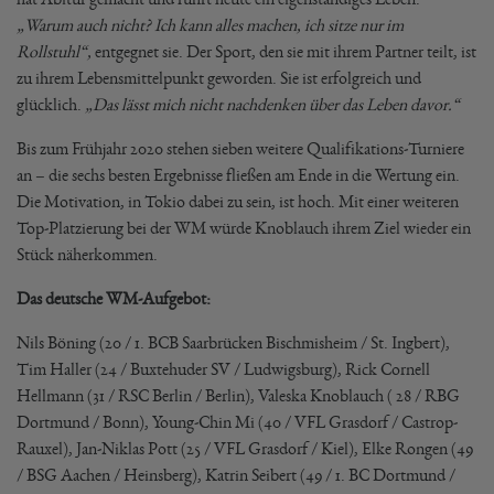
„Warum auch nicht? Ich kann alles machen, ich sitze nur im
Rollstuhl“,
entgegnet sie. Der Sport, den sie mit ihrem Partner teilt, ist
zu ihrem Lebensmittelpunkt geworden. Sie ist erfolgreich und
glücklich.
„Das lässt mich nicht nachdenken über das Leben davor.“
Bis zum Frühjahr 2020 stehen sieben weitere Qualifikations-Turniere
an – die sechs besten Ergebnisse fließen am Ende in die Wertung ein.
Die Motivation, in Tokio dabei zu sein, ist hoch. Mit einer weiteren
Top-Platzierung bei der WM würde Knoblauch ihrem Ziel wieder ein
Stück näherkommen.
Das deutsche WM-Aufgebot:
Nils Böning (20 / 1. BCB Saarbrücken Bischmisheim / St. Ingbert),
Tim Haller (24 / Buxtehuder SV / Ludwigsburg), Rick Cornell
Hellmann (31 / RSC Berlin / Berlin), Valeska Knoblauch ( 28 / RBG
Dortmund / Bonn), Young-Chin Mi (40 / VFL Grasdorf / Castrop-
Rauxel), Jan-Niklas Pott (25 / VFL Grasdorf / Kiel), Elke Rongen (49
/ BSG Aachen / Heinsberg), Katrin Seibert (49 / 1. BC Dortmund /