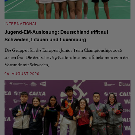
INTERNATIONAL
I
Jugend-EM-Auslosung: Deutschland trifft auf
B
Schweden, Litauen und Luxemburg
S
Die Gruppen für die European Junior Team Championships 2026
De
stehen fest. Die deutsche U19-Nationalmannschaft bekommt es in der
ve
Vorrunde mit Schweden,…
gr
05. AUGUST 2026
03