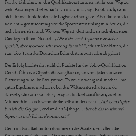
Für die Teilnahme an den Qualifikationsturnieren ist ihr kein Weg zu
weit. Anstrengend sei es natürlich manchmal, sagt Knoblauch, denn
nicht immer funktioniere die Logistik reibungslos. Aber das schreckt
sie nicht – genauso wenig wie die Sportstätten unlängst in Afrika, die
nicht barrierefrei sind. Wo kein Weg ist, dort sucht sie sich eben einen.
Das liegt in ihrem Naturell.
„Die Reise nach Uganda war sicher
speziell, aber sportlich sehr wichtig für mich“,
erklärt Knoblauch, die
zum Top Team des Deutschen Behindertensportverbands gehört.
Der Erfolg brachte ihr reichlich Punkte für die Tokio-Qualifikation.
Derzeit führt die Olperin die Rangliste an, und mit jeder vorderen
Platzierung wird ihr Paralympics-Traum ein wenig realistischer. Ihre
guten Ergebnisse machen sie bei den Weltmeisterschaften in der
Schweiz, die vom ?20. bis 25. August in Basel stattfinden, zu einer
Mitfavoritin – auch wenn sie das selbst anders sieht.
„Auf dem Papier
bin ich die Gejagte“
, erklärt die 28-Jährige,
„aber ob das so stimmt?
Sagen wir mal: Ich spiele oben mit.“
Denn im Para Badminton dominieren die Asiaten, vor allem die
Koreaner und Chinesen. „
Sie sind unglaublich stark, haben aber auch