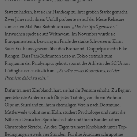
Statt zu hadern, hat sie ihr Handicap zu ihrer großen Stärke gemacht.
Zwei Jahre nach ihrem Unfall probierte sie auf der Messe Rehacare
zum ersten Mal Para Badminton aus.
„Das hat Spaß gemacht.“
Inzwischen spielt sie auf Weltniveau. Im November wurde sie
Europameisterin, bezwang im Finale die starke Schweizerin Karin
Suter-Erath und gewann überdies Bronze mit Doppelpartnerin Elke
Rongen. Dass Para-Badminton 2020 in Tokio erstmals zum
Programm der Paralympics gehört, spornt die Athletin des SC Union
Lüdinghausen zusätzlich an.
„Es wäre etwas Besonderes, bei der
Premiere dabei zu sein.“
Dafür trainiert Knoblauch hart, sie hat ihr Pensum erhöht. Zu Beginn
pendelte die Athletin noch für jedes Training von ihrem Wohnort
Olpe im Sauerland zu ihrem ehemaligen Verein nach Dortmund.
Mittlerweile wohnt sie in Köln, studiert Psychologie und nutzt die
Nähe zur Deutschen Sporthochschule und ihrem Bundestrainer
Christopher Skrzeba. An drei Tagen trainiert Knoblauch unter Top-
Bedingungen jeweils vier Stunden. Für ihre Ausdauer schruppt sie