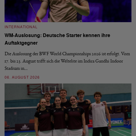
INTERNATIONAL
I
WM-Auslosung: Deutsche Starter kennen ihre
B
Auftaktgegner
U
d
Die Auslosung der BWF World Championships 2026 ist erfolgt. Vom
Hi
17. bis 23. August trifft sich die Weltelite im Indira Gandhi Indoor
de
Stadium in…
si
06. AUGUST 2026
30