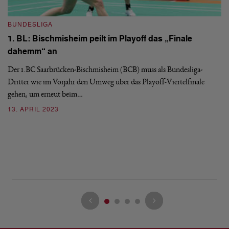
BUNDESLIGA
1. BL: Bischmisheim peilt im Playoff das „Finale
dahemm“ an
Der 1.BC Saarbrücken-Bischmisheim (BCB) muss als Bundesliga-
B
Dritter wie im Vorjahr den Umweg über das Playoff-Viertelfinale
1
gehen, um erneut beim…
a
13. APRIL 2023
Vi
Ha
mi
2