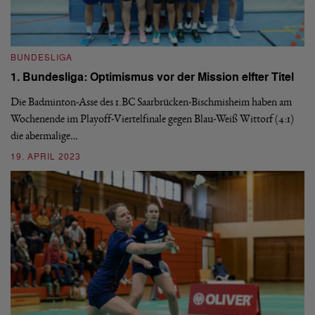
BUNDESLIGA
1. Bundesliga: Optimismus vor der Mission elfter Titel
Die Badminton-Asse des 1.BC Saarbrücken-Bischmisheim haben am
B
Wochenende im Playoff-Viertelfinale gegen Blau-Weiß Wittorf (4:1)
1
die abermalige…
F
19. APRIL 2023
Ge
di
ab
3