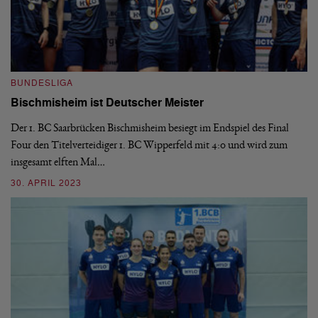
BUNDESLIGA
B
Bischmisheim ist Deutscher Meister
1
H
Der 1. BC Saarbrücken Bischmisheim besiegt im Endspiel des Final
Four den Titelverteidiger 1. BC Wipperfeld mit 4:0 und wird zum
Di
insgesamt elften Mal…
le
6:
30. APRIL 2023
03