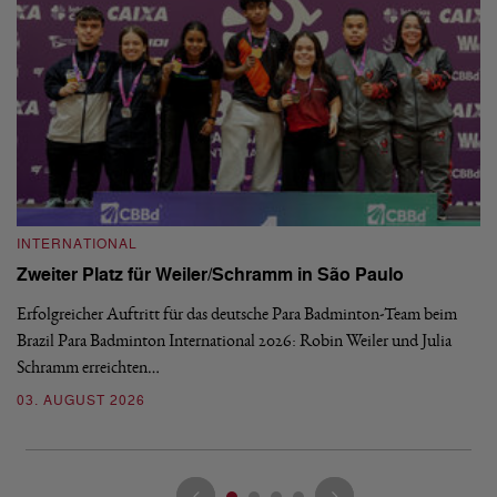
INTERNATIONAL
I
Zweiter Platz für Weiler/Schramm in São Paulo
D
Erfolgreicher Auftritt für das deutsche Para Badminton-Team beim
Di
Brazil Para Badminton International 2026: Robin Weiler und Julia
de
Schramm erreichten…
Gl
03. AUGUST 2026
28