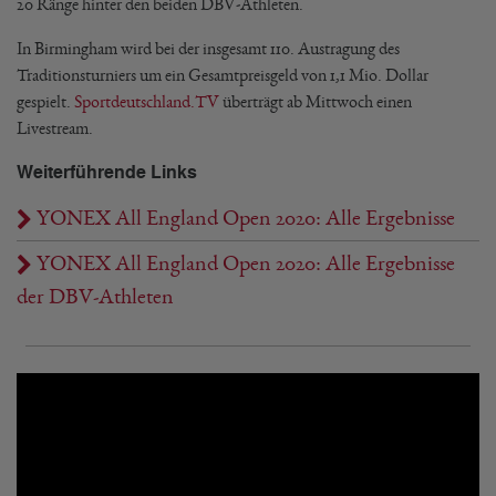
20 Ränge hinter den beiden DBV-Athleten.
In Birmingham wird bei der insgesamt 110. Austragung des
Traditionsturniers um ein Gesamtpreisgeld von 1,1 Mio. Dollar
gespielt.
Sportdeutschland.TV
überträgt ab Mittwoch einen
Livestream.
Weiterführende Links
YONEX All England Open 2020: Alle Ergebnisse
YONEX All England Open 2020: Alle Ergebnisse
der DBV-Athleten