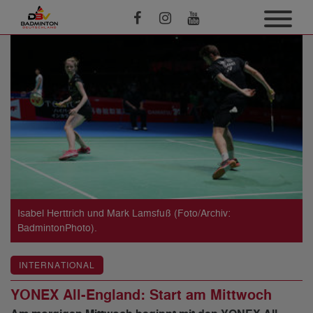
Isabel Herttrich und Mark Lamsfuß (Foto/Archiv:
BadmintonPhoto).
INTERNATIONAL
YONEX All-England: Start am Mittwoch