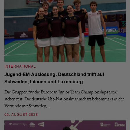
INTERNATIONAL
I
Jugend-EM-Auslosung: Deutschland trifft auf
B
Schweden, Litauen und Luxemburg
S
Die Gruppen für die European Junior Team Championships 2026
De
stehen fest. Die deutsche U19-Nationalmannschaft bekommt es in der
ve
Vorrunde mit Schweden,…
gr
05. AUGUST 2026
03