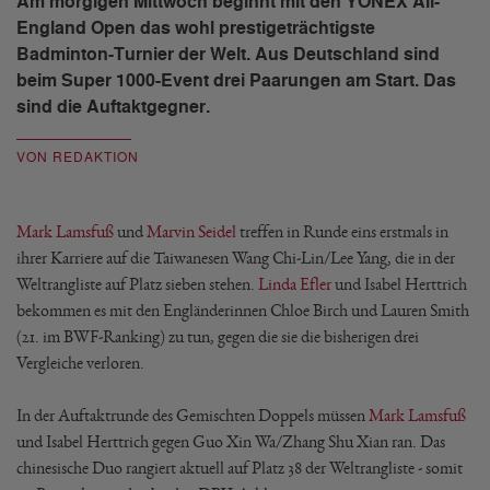
Am morgigen Mittwoch beginnt mit den YONEX All-
England Open das wohl prestigeträchtigste
Badminton-Turnier der Welt. Aus Deutschland sind
beim Super 1000-Event drei Paarungen am Start. Das
sind die Auftaktgegner.
VON REDAKTION
Mark Lamsfuß
und
Marvin Seidel
treffen in Runde eins erstmals in
ihrer Karriere auf die Taiwanesen Wang Chi-Lin/Lee Yang, die in der
Weltrangliste auf Platz sieben stehen.
Linda Efler
und Isabel Herttrich
bekommen es mit den Engländerinnen Chloe Birch und Lauren Smith
(21. im BWF-Ranking) zu tun, gegen die sie die bisherigen drei
Vergleiche verloren.
In der Auftaktrunde des Gemischten Doppels müssen
Mark Lamsfuß
und Isabel Herttrich gegen Guo Xin Wa/Zhang Shu Xian ran. Das
chinesische Duo rangiert aktuell auf Platz 38 der Weltrangliste - somit