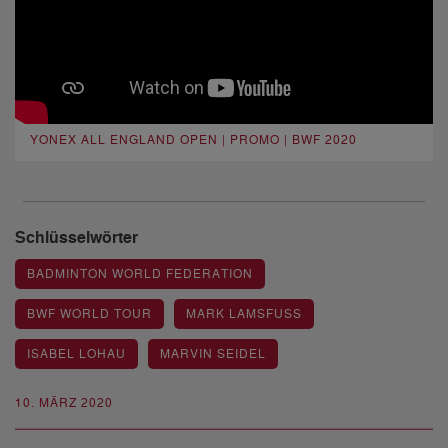
YONEX ALL ENGLAND OPEN | PROMO | BWF 2020
Schlüsselwörter
BADMINTON WORLD FEDERATION
BWF WORLD TOUR
MARK LAMSFUSS
ISABEL LOHAU
MARVIN SEIDEL
10. MÄRZ 2020