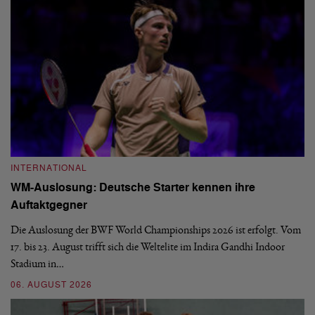
INTERNATIONAL
I
WM-Auslosung: Deutsche Starter kennen ihre
B
Auftaktgegner
U
d
Die Auslosung der BWF World Championships 2026 ist erfolgt. Vom
Hi
17. bis 23. August trifft sich die Weltelite im Indira Gandhi Indoor
de
Stadium in…
si
06. AUGUST 2026
30