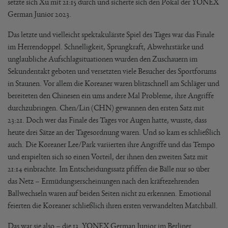
setzte sich Xu mit 21:15 durch und sicherte sich den Pokal der YONEX
German Junior 2023.
Das letzte und vielleicht spektakulärste Spiel des Tages war das Finale
im Herrendoppel. Schnelligkeit, Sprungkraft, Abwehrstärke und
unglaubliche Aufschlagsituationen wurden den Zuschauern im
Sekundentakt geboten und versetzten viele Besucher des Sportforums
in Staunen. Vor allem die Koreaner waren blitzschnell am Schläger und
bereiteten den Chinesen ein ums andere Mal Probleme, ihre Angriffe
durchzubringen. Chen/Lin (CHN) gewannen den ersten Satz mit
23:21. Doch wer das Finale des Tages vor Augen hatte, wusste, dass
heute drei Sätze an der Tagesordnung waren. Und so kam es schließlich
auch. Die Koreaner Lee/Park variierten ihre Angriffe und das Tempo
und erspielten sich so einen Vorteil, der ihnen den zweiten Satz mit
21:14 einbrachte. Im Entscheidungssatz pfiffen die Bälle nur so über
das Netz – Ermüdungserscheinungen nach den kräftezehrenden
Ballwechseln waren auf beiden Seiten nicht zu erkennen. Emotional
feierten die Koreaner schließlich ihren ersten verwandelten Matchball.
Das war sie also – die 13. YONEX German Junior im Berliner