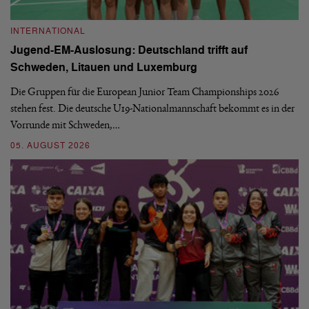
INTERNATIONAL
I
Jugend-EM-Auslosung: Deutschland trifft auf
B
Schweden, Litauen und Luxemburg
S
Die Gruppen für die European Junior Team Championships 2026
De
stehen fest. Die deutsche U19-Nationalmannschaft bekommt es in der
ve
Vorrunde mit Schweden,…
gr
05. AUGUST 2026
03