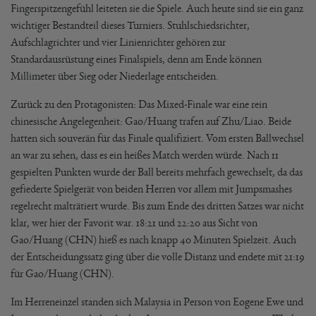
Fingerspitzengefühl leiteten sie die Spiele. Auch heute sind sie ein ganz
wichtiger Bestandteil dieses Turniers. Stuhlschiedsrichter,
Aufschlagrichter und vier Linienrichter gehören zur
Standardausrüstung eines Finalspiels, denn am Ende können
Millimeter über Sieg oder Niederlage entscheiden.
Zurück zu den Protagonisten: Das Mixed-Finale war eine rein
chinesische Angelegenheit: Gao/Huang trafen auf Zhu/Liao. Beide
hatten sich souverän für das Finale qualifiziert. Vom ersten Ballwechsel
an war zu sehen, dass es ein heißes Match werden würde. Nach 11
gespielten Punkten wurde der Ball bereits mehrfach gewechselt, da das
gefiederte Spielgerät von beiden Herren vor allem mit Jumpsmashes
regelrecht malträtiert wurde. Bis zum Ende des dritten Satzes war nicht
klar, wer hier der Favorit war. 18:21 und 22:20 aus Sicht von
Gao/Huang (CHN) hieß es nach knapp 40 Minuten Spielzeit. Auch
der Entscheidungssatz ging über die volle Distanz und endete mit 21:19
für Gao/Huang (CHN).
Im Herreneinzel standen sich Malaysia in Person von Eogene Ewe und