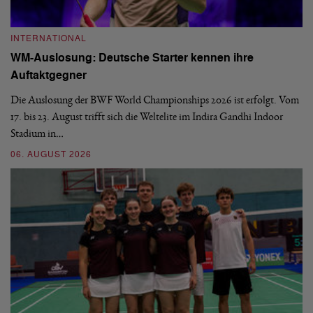
INTERNATIONAL
I
WM-Auslosung: Deutsche Starter kennen ihre
B
Auftaktgegner
U
d
Die Auslosung der BWF World Championships 2026 ist erfolgt. Vom
Hi
17. bis 23. August trifft sich die Weltelite im Indira Gandhi Indoor
de
Stadium in…
si
06. AUGUST 2026
30