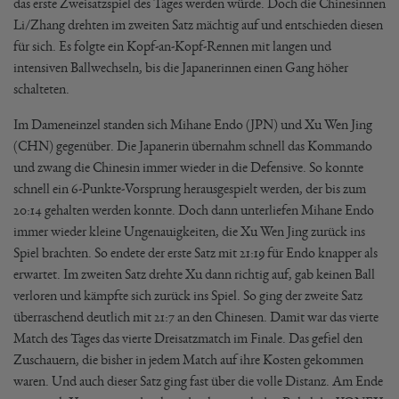
das erste Zweisatzspiel des Tages werden würde. Doch die Chinesinnen
Li/Zhang drehten im zweiten Satz mächtig auf und entschieden diesen
für sich. Es folgte ein Kopf-an-Kopf-Rennen mit langen und
intensiven Ballwechseln, bis die Japanerinnen einen Gang höher
schalteten.
Im Dameneinzel standen sich Mihane Endo (JPN) und Xu Wen Jing
(CHN) gegenüber. Die Japanerin übernahm schnell das Kommando
und zwang die Chinesin immer wieder in die Defensive. So konnte
schnell ein 6-Punkte-Vorsprung herausgespielt werden, der bis zum
20:14 gehalten werden konnte. Doch dann unterliefen Mihane Endo
immer wieder kleine Ungenauigkeiten, die Xu Wen Jing zurück ins
Spiel brachten. So endete der erste Satz mit 21:19 für Endo knapper als
erwartet. Im zweiten Satz drehte Xu dann richtig auf, gab keinen Ball
verloren und kämpfte sich zurück ins Spiel. So ging der zweite Satz
überraschend deutlich mit 21:7 an den Chinesen. Damit war das vierte
Match des Tages das vierte Dreisatzmatch im Finale. Das gefiel den
Zuschauern, die bisher in jedem Match auf ihre Kosten gekommen
waren. Und auch dieser Satz ging fast über die volle Distanz. Am Ende