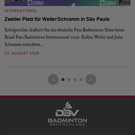
INTERNATIONAL
I
Zweiter Platz für Weiler/Schramm in São Paulo
D
Erfolgreicher Auftritt für das deutsche Para Badminton-Team beim
Di
Brazil Para Badminton International 2026: Robin Weiler und Julia
de
Schramm erreichten…
Gl
03. AUGUST 2026
28