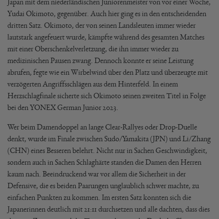
Japan mit dem niederländischen Juniorenmeister von vor einer Woche,
Yudai Okimoto, gegenüber. Auch hier ging es in den entscheidenden
dritten Satz. Okimoto, der von seinen Landsleuten immer wieder
lautstark angefeuert wurde, kämpfte während des gesamten Matches
mit einer Oberschenkelverletzung, die ihn immer wieder zu
medizinischen Pausen zwang. Dennoch konnte er seine Leistung
abrufen, fegte wie ein Wirbelwind über den Platz und überzeugte mit
verzögerten Angriffsschlägen aus dem Hinterfeld. In einem
Herzschlagfinale sicherte sich Okimoto seinen zweiten Titel in Folge
bei den YONEX German Junior 2023.
Wer beim Damendoppel an lange Clear-Rallyes oder Drop-Duelle
denkt, wurde im Finale zwischen Sudo/Yamakita (JPN) und Li/Zhang
(CHN) eines Besseren belehrt. Nicht nur in Sachen Geschwindigkeit,
sondern auch in Sachen Schlaghärte standen die Damen den Herren
kaum nach. Beeindruckend war vor allem die Sicherheit in der
Defensive, die es beiden Paarungen unglaublich schwer machte, zu
einfachen Punkten zu kommen. Im ersten Satz konnten sich die
Japanerinnen deutlich mit 21:11 durchsetzen und alle dachten, dass dies