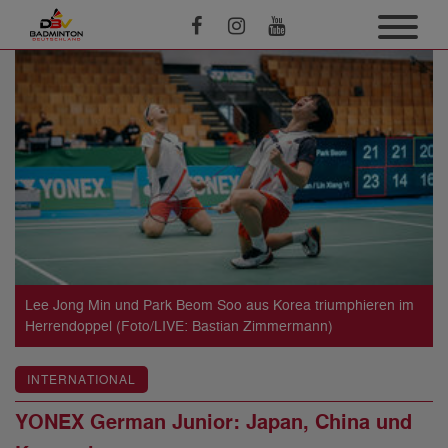
Lee Jong Min und Park Beom Soo aus Korea triumphieren im
Herrendoppel (Foto/LIVE: Bastian Zimmermann)
INTERNATIONAL
YONEX German Junior: Japan, China und